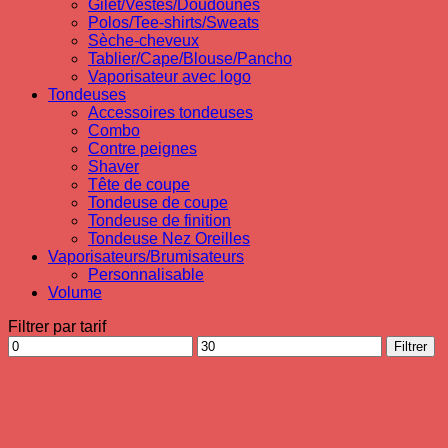
Gilet/Vestes/Doudounes
Polos/Tee-shirts/Sweats
Sèche-cheveux
Tablier/Cape/Blouse/Pancho
Vaporisateur avec logo
Tondeuses
Accessoires tondeuses
Combo
Contre peignes
Shaver
Tête de coupe
Tondeuse de coupe
Tondeuse de finition
Tondeuse Nez Oreilles
Vaporisateurs/Brumisateurs
Personnalisable
Volume
Filtrer par tarif
Prix
Prix
Filtrer
min
max