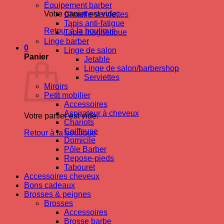
Équipement barber
Votre panier est vide.
Chauffe-serviettes
Tapis anti-fatigue
Retour à la boutique
Tapis magnetique
Linge barber
0
Linge de salon
Panier
Jetable
Linge de salon/barbershop
Serviettes
Miroirs
Petit mobilier
Accessoires
Aspirateur à cheveux
Votre panier est vide.
Chariots
Coiffeuse
Retour à la boutique
Domicile
Pôle Barber
Repose-pieds
Tabouret
Accessoires cheveux
Bons cadeaux
Brosses & peignes
Brosses
Accessoires
Brosse barbe