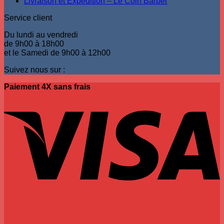
Livraison et Expédition – Le Coin Barber
produit
Service client
Du lundi au vendredi
de 9h00 à 18h00
et le Samedi de 9h00 à 12h00
Suivez nous sur :
Paiement 4X sans frais
V
P