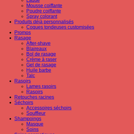
Laque
Mousse coiffante
Poudre coiffante
Spray colorant
Produits déjà personnalisés
Coques tondeuses customisées
Promos
Rasage
After-shave
Blaireaux
Bol de rasage
Crème à raser
Gel de rasage
Huile barbe
Talc
Rasoirs
Lames rasoirs
Rasoirs
Retouches racines
Séchoirs
Accessoires séchoirs
Souffleur
Shampoings
Masque
Soins