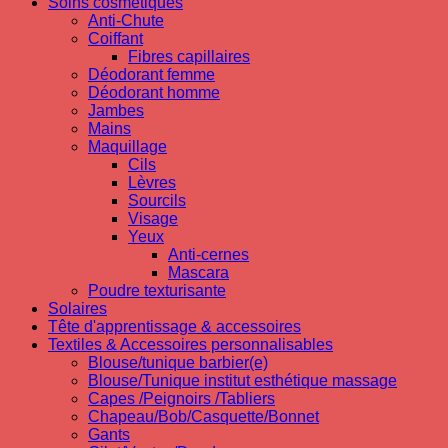
Soins cosmetiques
Anti-Chute
Coiffant
Fibres capillaires
Déodorant femme
Déodorant homme
Jambes
Mains
Maquillage
Cils
Lèvres
Sourcils
Visage
Yeux
Anti-cernes
Mascara
Poudre texturisante
Solaires
Tête d'apprentissage & accessoires
Textiles & Accessoires personnalisables
Blouse/tunique barbier(e)
Blouse/Tunique institut esthétique massage
Capes /Peignoirs /Tabliers
Chapeau/Bob/Casquette/Bonnet
Gants