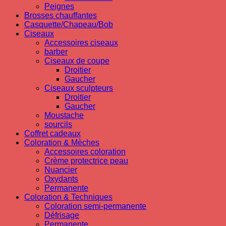
Peignes
Brosses chauffantes
Casquette/Chapeau/Bob
Ciseaux
Accessoires ciseaux
barber
Ciseaux de coupe
Droitier
Gaucher
Ciseaux sculpteurs
Droitier
Gaucher
Moustache
sourcils
Coffret cadeaux
Coloration & Mèches
Accessoires coloration
Crème protectrice peau
Nuancier
Oxydants
Permanente
Coloration & Techniques
Coloration semi-permanente
Défrisage
Permanente