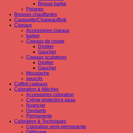
Brosse barbe
Peignes
Brosses chauffantes
Casquette/Chapeau/Bob
Ciseaux
Accessoires ciseaux
barber
Ciseaux de coupe
Droitier
Gaucher
Ciseaux sculpteurs
Droitier
Gaucher
Moustache
sourcils
Coffret cadeaux
Coloration & Mèches
Accessoires coloration
Crème protectrice peau
Nuancier
Oxydants
Permanente
Coloration & Techniques
Coloration semi-permanente
Défrisage