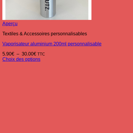
Aperçu
Textiles & Accessoires personnalisables
Vaporisateur aluminium 200ml personnalisable
Plage
5.90
€
–
30.00
€
TTC
de
Choix des options
Ce
prix :
produit
5.90€
a
à
plusieurs
30.00€
variations.
Les
options
peuvent
être
choisies
sur
la
page