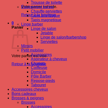
Trousse de toilette
Votre panier est vide.
Équipement barber
Chauffe-serviettes
Retour à la boutique
Tapis anti-fatigue
Tapis magnetique
0
Linge barber
Panier
Linge de salon
Jetable
Linge de salon/barbershop
Serviettes
Miroirs
Petit mobilier
Accessoires
Votre panier est vide.
Aspirateur à cheveux
Chariots
Retour à la boutique
Coiffeuse
Domicile
Pôle Barber
Repose-pieds
Tabouret
Accessoires cheveux
Bons cadeaux
Brosses & peignes
Brosses
Accessoires