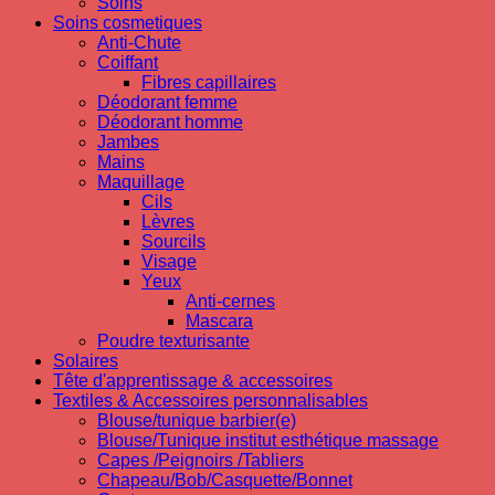
Soins
Soins cosmetiques
Anti-Chute
Coiffant
Fibres capillaires
Déodorant femme
Déodorant homme
Jambes
Mains
Maquillage
Cils
Lèvres
Sourcils
Visage
Yeux
Anti-cernes
Mascara
Poudre texturisante
Solaires
Tête d'apprentissage & accessoires
Textiles & Accessoires personnalisables
Blouse/tunique barbier(e)
Blouse/Tunique institut esthétique massage
Capes /Peignoirs /Tabliers
Chapeau/Bob/Casquette/Bonnet