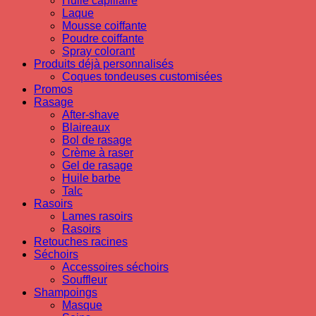
Huile capillaire
Laque
Mousse coiffante
Poudre coiffante
Spray colorant
Produits déjà personnalisés
Coques tondeuses customisées
Promos
Rasage
After-shave
Blaireaux
Bol de rasage
Crème à raser
Gel de rasage
Huile barbe
Talc
Rasoirs
Lames rasoirs
Rasoirs
Retouches racines
Séchoirs
Accessoires séchoirs
Souffleur
Shampoings
Masque