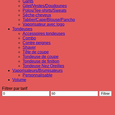
Gants
Gilet/Vestes/Doudounes
Polos/Tee-shirts/Sweats
Sèche-cheveux
Tablier/Cape/Blouse/Pancho
Vaporisateur avec logo
Tondeuses
Accessoires tondeuses
Combo
Contre peignes
Shaver
Tête de coupe
Tondeuse de coupe
Tondeuse de finition
Tondeuse Nez Oreilles
Vaporisateurs/Brumisateurs
Personnalisable
Volume
Filtrer par tarif
Prix
Prix
Filtrer
min
max