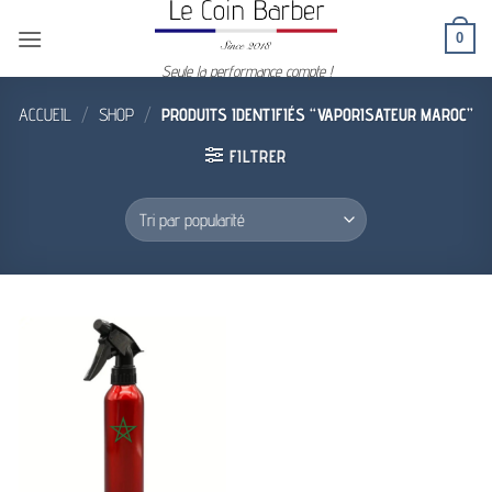
Passer
0
au
contenu
Seule la performance compte !
ACCUEIL
/
SHOP
/
PRODUITS IDENTIFIÉS “VAPORISATEUR MAROC”
FILTRER