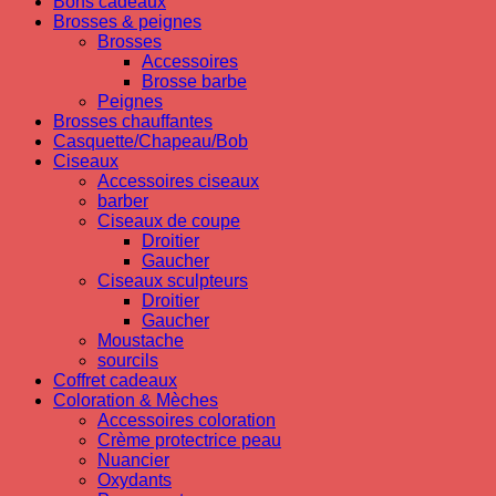
Bons cadeaux
Brosses & peignes
Brosses
Accessoires
Brosse barbe
Peignes
Brosses chauffantes
Casquette/Chapeau/Bob
Ciseaux
Accessoires ciseaux
barber
Ciseaux de coupe
Droitier
Gaucher
Ciseaux sculpteurs
Droitier
Gaucher
Moustache
sourcils
Coffret cadeaux
Coloration & Mèches
Accessoires coloration
Crème protectrice peau
Nuancier
Oxydants