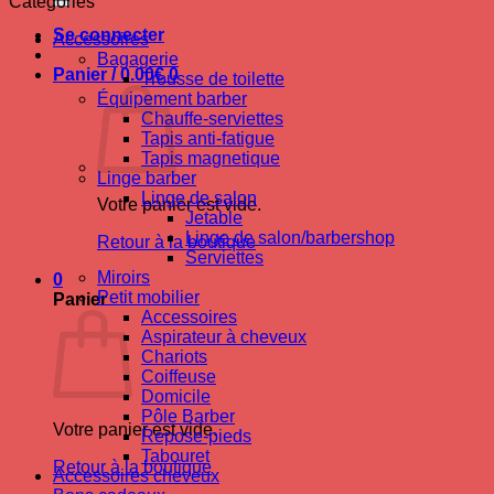
Catégories
Se connecter
Accessoires
Bagagerie
Panier /
0.00
€
0
Trousse de toilette
Équipement barber
Chauffe-serviettes
Tapis anti-fatigue
Tapis magnetique
Linge barber
Linge de salon
Votre panier est vide.
Jetable
Linge de salon/barbershop
Retour à la boutique
Serviettes
Miroirs
0
Petit mobilier
Panier
Accessoires
Aspirateur à cheveux
Chariots
Coiffeuse
Domicile
Pôle Barber
Votre panier est vide.
Repose-pieds
Tabouret
Retour à la boutique
Accessoires cheveux