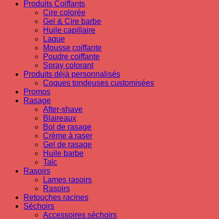
Produits Coiffants
Cire colorée
Gel & Cire barbe
Huile capillaire
Laque
Mousse coiffante
Poudre coiffante
Spray colorant
Produits déjà personnalisés
Coques tondeuses customisées
Promos
Rasage
After-shave
Blaireaux
Bol de rasage
Crème à raser
Gel de rasage
Huile barbe
Talc
Rasoirs
Lames rasoirs
Rasoirs
Retouches racines
Séchoirs
Accessoires séchoirs