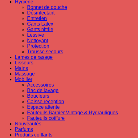
Hygiène
Bonnet de douche
Désinfectant
Entretien
Gants Latex
Gants nitrile
Lessive
Nettoyant
Protection
Trousse secours
Lames de rasage
Lisseurs
Mains
Massage
Mobilier
Accessoires
Bac de lavage
Boucleurs
Caisse reception
Espace attente
Fauteuils Barbier Vintage & Hydrauliques
Fauteuils coiffure
Nouveautés
Parfums
Produits coiffants