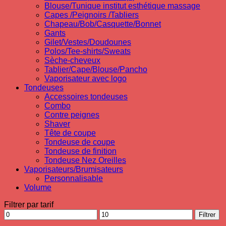
Blouse/Tunique institut esthétique massage
Capes /Peignoirs /Tabliers
Chapeau/Bob/Casquette/Bonnet
Gants
Gilet/Vestes/Doudounes
Polos/Tee-shirts/Sweats
Sèche-cheveux
Tablier/Cape/Blouse/Pancho
Vaporisateur avec logo
Tondeuses
Accessoires tondeuses
Combo
Contre peignes
Shaver
Tête de coupe
Tondeuse de coupe
Tondeuse de finition
Tondeuse Nez Oreilles
Vaporisateurs/Brumisateurs
Personnalisable
Volume
Filtrer par tarif
Prix
Prix
Filtrer
min
max