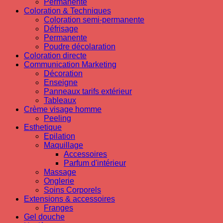
Permanente
Coloration & Techniques
Coloration semi-permanente
Défrisage
Permanente
Poudre décolaration
Coloration directe
Communication Marketing
Décoration
Enseigne
Panneaux tarifs extérieur
Tableaux
Crème visage homme
Peeling
Esthetique
Epilation
Maquillage
Accessoires
Parfum d'intérieur
Massage
Onglerie
Soins Corporels
Extensions & accessoires
Franges
Gel douche