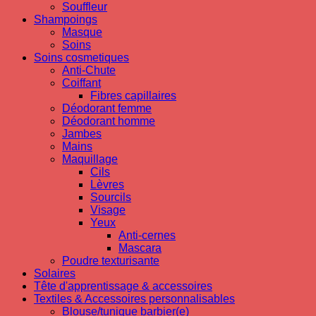
Souffleur
Shampoings
Masque
Soins
Soins cosmetiques
Anti-Chute
Coiffant
Fibres capillaires
Déodorant femme
Déodorant homme
Jambes
Mains
Maquillage
Cils
Lèvres
Sourcils
Visage
Yeux
Anti-cernes
Mascara
Poudre texturisante
Solaires
Tête d'apprentissage & accessoires
Textiles & Accessoires personnalisables
Blouse/tunique barbier(e)