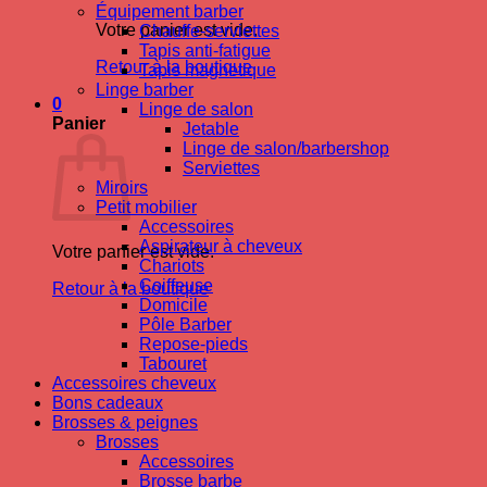
Équipement barber
Votre panier est vide.
Chauffe-serviettes
Tapis anti-fatigue
Retour à la boutique
Tapis magnetique
Linge barber
0
Linge de salon
Panier
Jetable
Linge de salon/barbershop
Serviettes
Miroirs
Petit mobilier
Accessoires
Aspirateur à cheveux
Votre panier est vide.
Chariots
Coiffeuse
Retour à la boutique
Domicile
Pôle Barber
Repose-pieds
Tabouret
Accessoires cheveux
Bons cadeaux
Brosses & peignes
Brosses
Accessoires
Brosse barbe