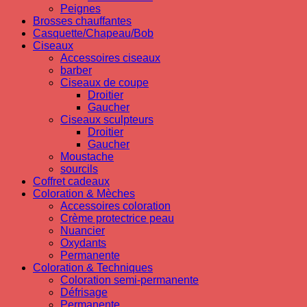
Peignes
Brosses chauffantes
Casquette/Chapeau/Bob
Ciseaux
Accessoires ciseaux
barber
Ciseaux de coupe
Droitier
Gaucher
Ciseaux sculpteurs
Droitier
Gaucher
Moustache
sourcils
Coffret cadeaux
Coloration & Mèches
Accessoires coloration
Crème protectrice peau
Nuancier
Oxydants
Permanente
Coloration & Techniques
Coloration semi-permanente
Défrisage
Permanente