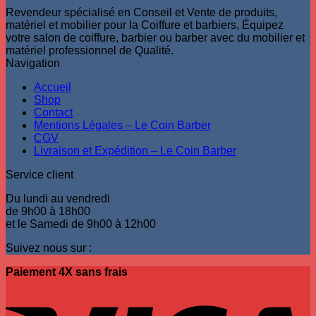
Revendeur spécialisé en Conseil et Vente de produits,
matériel et mobilier pour la Coiffure et barbiers, Équipez
votre salon de coiffure, barbier ou barber avec du mobilier et
matériel professionnel de Qualité.
Navigation
Accueil
Shop
Contact
Mentions Légales – Le Coin Barber
CGV
Livraison et Expédition – Le Coin Barber
Service client
Du lundi au vendredi
de 9h00 à 18h00
et le Samedi de 9h00 à 12h00
Suivez nous sur :
Paiement 4X sans frais
V