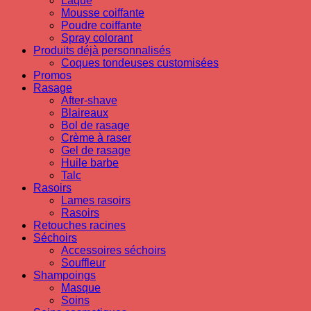
Laque
Mousse coiffante
Poudre coiffante
Spray colorant
Produits déjà personnalisés
Coques tondeuses customisées
Promos
Rasage
After-shave
Blaireaux
Bol de rasage
Crème à raser
Gel de rasage
Huile barbe
Talc
Rasoirs
Lames rasoirs
Rasoirs
Retouches racines
Séchoirs
Accessoires séchoirs
Souffleur
Shampoings
Masque
Soins