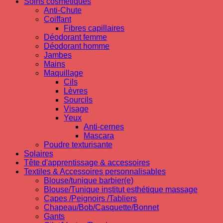
Soins cosmetiques
Anti-Chute
Coiffant
Fibres capillaires
Déodorant femme
Déodorant homme
Jambes
Mains
Maquillage
Cils
Lèvres
Sourcils
Visage
Yeux
Anti-cernes
Mascara
Poudre texturisante
Solaires
Tête d'apprentissage & accessoires
Textiles & Accessoires personnalisables
Blouse/tunique barbier(e)
Blouse/Tunique institut esthétique massage
Capes /Peignoirs /Tabliers
Chapeau/Bob/Casquette/Bonnet
Gants