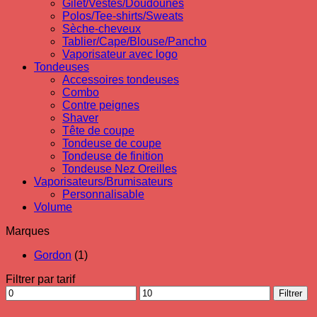
Gilet/Vestes/Doudounes
Polos/Tee-shirts/Sweats
Sèche-cheveux
Tablier/Cape/Blouse/Pancho
Vaporisateur avec logo
Tondeuses
Accessoires tondeuses
Combo
Contre peignes
Shaver
Tête de coupe
Tondeuse de coupe
Tondeuse de finition
Tondeuse Nez Oreilles
Vaporisateurs/Brumisateurs
Personnalisable
Volume
Marques
Gordon
(1)
Filtrer par tarif
Prix
Prix
Filtrer
min
max