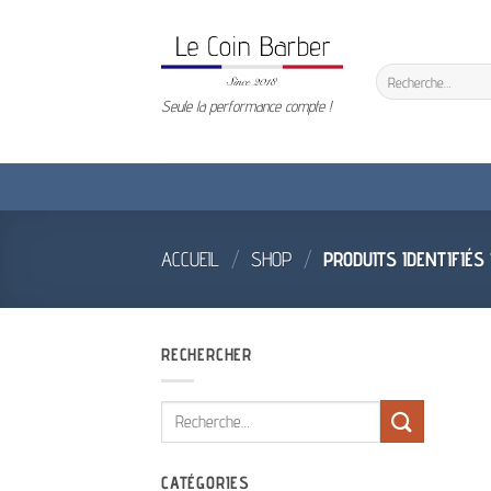
Passer
au
contenu
Recherche
pour :
Seule la performance compte !
ACCUEIL
/
SHOP
/
PRODUITS IDENTIFIÉS
RECHERCHER
Recherche
pour :
CATÉGORIES