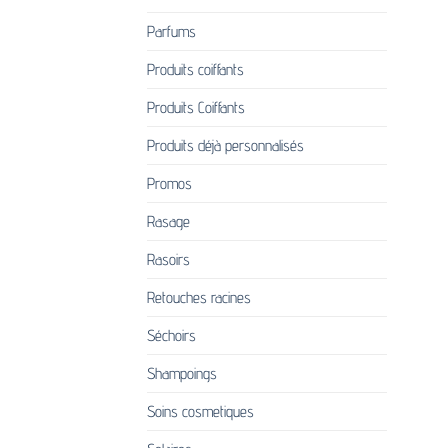
Parfums
Produits coiffants
Produits Coiffants
Produits déjà personnalisés
Promos
Rasage
Rasoirs
Retouches racines
Séchoirs
Shampoings
Soins cosmetiques