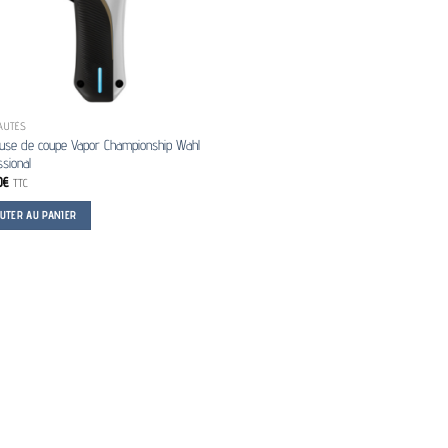
AUTÉS
use de coupe Vapor Championship Wahl
sional
0
€
TTC
OUTER AU PANIER