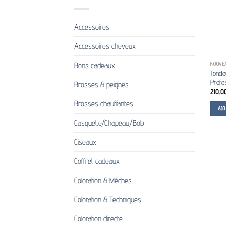
Accessoires
Accessoires cheveux
Bons cadeaux
NOUVE
Tonde
Profes
Brosses & peignes
210.0
Brosses chauffantes
AJ
Casquette/Chapeau/Bob
Ciseaux
Coffret cadeaux
Coloration & Mèches
Coloration & Techniques
Coloration directe