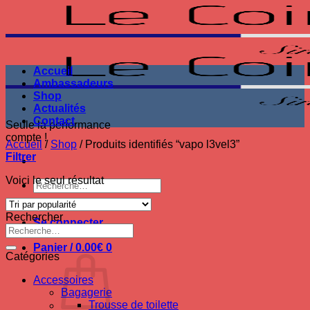
Passer
au
contenu
Accueil
Ambassadeurs
Shop
Actualités
Contact
Seule la performance
compte !
Accueil
/
Shop
/
Produits identifiés “vapo l3vel3”
Filtrer
Voici le seul résultat
Recherche
pour :
Rechercher
Se connecter
Recherche
pour :
Panier /
0.00
€
0
Catégories
Accessoires
Bagagerie
Trousse de toilette