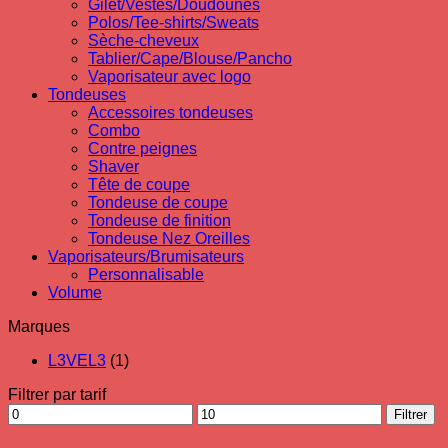
Gilet/Vestes/Doudounes
Polos/Tee-shirts/Sweats
Sèche-cheveux
Tablier/Cape/Blouse/Pancho
Vaporisateur avec logo
Tondeuses
Accessoires tondeuses
Combo
Contre peignes
Shaver
Tête de coupe
Tondeuse de coupe
Tondeuse de finition
Tondeuse Nez Oreilles
Vaporisateurs/Brumisateurs
Personnalisable
Volume
Marques
L3VEL3
(1)
Filtrer par tarif
Prix
Prix
Filtrer
min
max