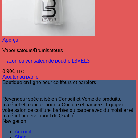
Aperçu
Vaporisateurs/Brumisateurs
Flacon pulvérisateur de poudre L3VEL3
8.90
€
TTC
Ajouter au panier
Boutique en ligne pour coiffeurs et barbiers
Revendeur spécialisé en Conseil et Vente de produits,
matériel et mobilier pour la Coiffure et barbiers, Équipez
votre salon de coiffure, barbier ou barber avec du mobilier et
matériel professionnel de Qualité.
Navigation
Accueil
Shop