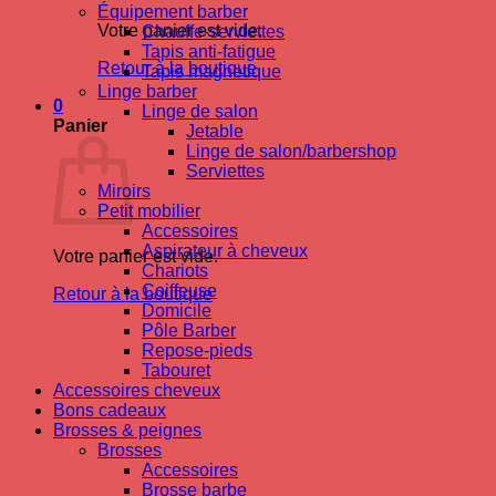
Équipement barber
Votre panier est vide.
Chauffe-serviettes
Tapis anti-fatigue
Retour à la boutique
Tapis magnetique
Linge barber
0
Linge de salon
Panier
Jetable
Linge de salon/barbershop
Serviettes
Miroirs
Petit mobilier
Accessoires
Aspirateur à cheveux
Votre panier est vide.
Chariots
Coiffeuse
Retour à la boutique
Domicile
Pôle Barber
Repose-pieds
Tabouret
Accessoires cheveux
Bons cadeaux
Brosses & peignes
Brosses
Accessoires
Brosse barbe