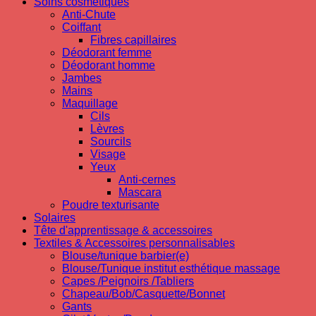
Soins cosmetiques
Anti-Chute
Coiffant
Fibres capillaires
Déodorant femme
Déodorant homme
Jambes
Mains
Maquillage
Cils
Lèvres
Sourcils
Visage
Yeux
Anti-cernes
Mascara
Poudre texturisante
Solaires
Tête d'apprentissage & accessoires
Textiles & Accessoires personnalisables
Blouse/tunique barbier(e)
Blouse/Tunique institut esthétique massage
Capes /Peignoirs /Tabliers
Chapeau/Bob/Casquette/Bonnet
Gants