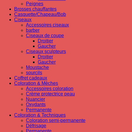
Peignes
Brosses chauffantes
Casquette/Chapeau/Bob
Ciseaux
Accessoires ciseaux
barber
Ciseaux de coupe
Droitier
Gaucher
Ciseaux sculpteurs
Droitier
Gaucher
Moustache
sourcils
Coffret cadeaux
Coloration & Mèches
Accessoires coloration
Crème protectrice peau
Nuancier
Oxydants
Permanente
Coloration & Techniques
Coloration semi-permanente
Défrisage
Permanente