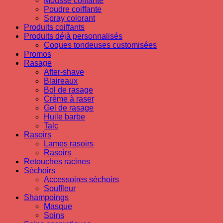
Mousse coiffante
Poudre coiffante
Spray colorant
Produits coiffants
Produits déjà personnalisés
Coques tondeuses customisées
Promos
Rasage
After-shave
Blaireaux
Bol de rasage
Crème à raser
Gel de rasage
Huile barbe
Talc
Rasoirs
Lames rasoirs
Rasoirs
Retouches racines
Séchoirs
Accessoires séchoirs
Souffleur
Shampoings
Masque
Soins