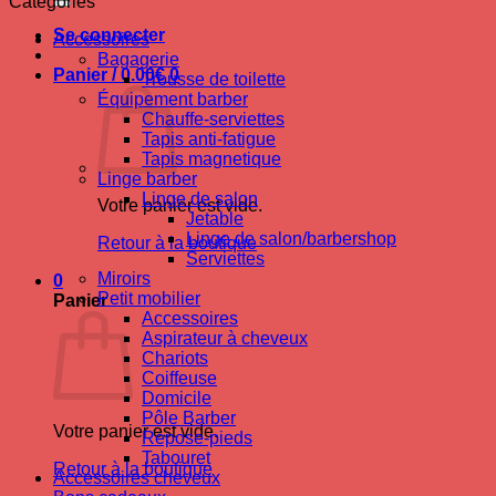
Catégories
Se connecter
Accessoires
Bagagerie
Panier /
0.00
€
0
Trousse de toilette
Équipement barber
Chauffe-serviettes
Tapis anti-fatigue
Tapis magnetique
Linge barber
Linge de salon
Votre panier est vide.
Jetable
Linge de salon/barbershop
Retour à la boutique
Serviettes
Miroirs
0
Petit mobilier
Panier
Accessoires
Aspirateur à cheveux
Chariots
Coiffeuse
Domicile
Pôle Barber
Votre panier est vide.
Repose-pieds
Tabouret
Retour à la boutique
Accessoires cheveux