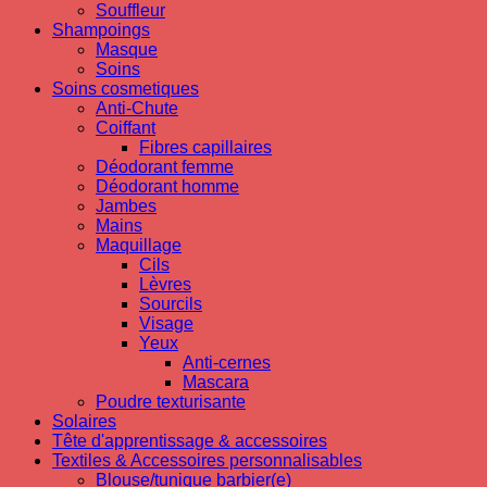
Souffleur
Shampoings
Masque
Soins
Soins cosmetiques
Anti-Chute
Coiffant
Fibres capillaires
Déodorant femme
Déodorant homme
Jambes
Mains
Maquillage
Cils
Lèvres
Sourcils
Visage
Yeux
Anti-cernes
Mascara
Poudre texturisante
Solaires
Tête d'apprentissage & accessoires
Textiles & Accessoires personnalisables
Blouse/tunique barbier(e)