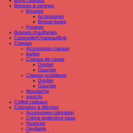
Bons cadeaux
Brosses & peignes
Brosses
Accessoires
Brosse barbe
Peignes
Brosses chauffantes
Casquette/Chapeau/Bob
Ciseaux
Accessoires ciseaux
barber
Ciseaux de coupe
Droitier
Gaucher
Ciseaux sculpteurs
Droitier
Gaucher
Moustache
sourcils
Coffret cadeaux
Coloration & Mèches
Accessoires coloration
Crème protectrice peau
Nuancier
Oxydants