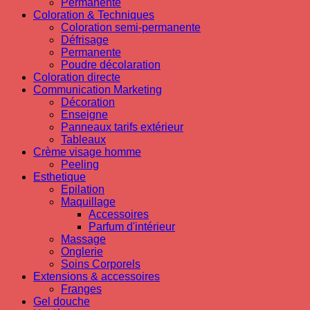
Permanente
Coloration & Techniques
Coloration semi-permanente
Défrisage
Permanente
Poudre décolaration
Coloration directe
Communication Marketing
Décoration
Enseigne
Panneaux tarifs extérieur
Tableaux
Crème visage homme
Peeling
Esthetique
Epilation
Maquillage
Accessoires
Parfum d'intérieur
Massage
Onglerie
Soins Corporels
Extensions & accessoires
Franges
Gel douche