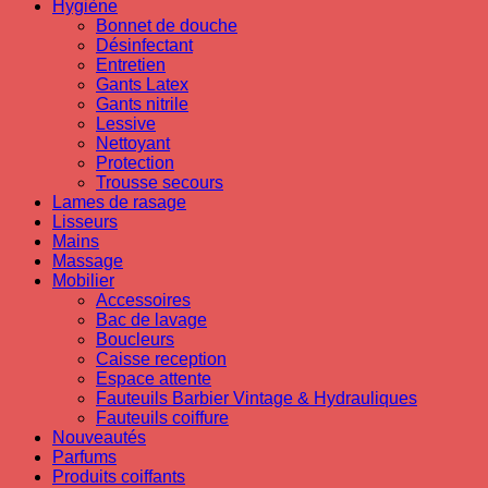
Hygiène
Bonnet de douche
Désinfectant
Entretien
Gants Latex
Gants nitrile
Lessive
Nettoyant
Protection
Trousse secours
Lames de rasage
Lisseurs
Mains
Massage
Mobilier
Accessoires
Bac de lavage
Boucleurs
Caisse reception
Espace attente
Fauteuils Barbier Vintage & Hydrauliques
Fauteuils coiffure
Nouveautés
Parfums
Produits coiffants