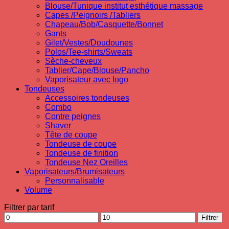
Blouse/Tunique institut esthétique massage
Capes /Peignoirs /Tabliers
Chapeau/Bob/Casquette/Bonnet
Gants
Gilet/Vestes/Doudounes
Polos/Tee-shirts/Sweats
Sèche-cheveux
Tablier/Cape/Blouse/Pancho
Vaporisateur avec logo
Tondeuses
Accessoires tondeuses
Combo
Contre peignes
Shaver
Tête de coupe
Tondeuse de coupe
Tondeuse de finition
Tondeuse Nez Oreilles
Vaporisateurs/Brumisateurs
Personnalisable
Volume
Filtrer par tarif
Prix
Prix
Filtrer
min
max