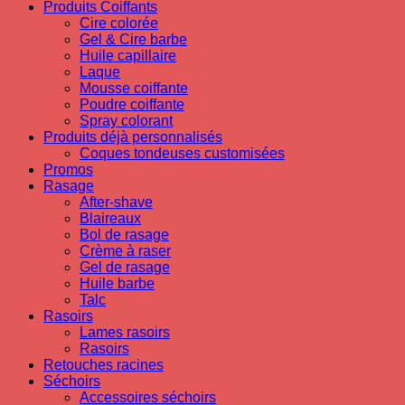
Produits Coiffants
Cire colorée
Gel & Cire barbe
Huile capillaire
Laque
Mousse coiffante
Poudre coiffante
Spray colorant
Produits déjà personnalisés
Coques tondeuses customisées
Promos
Rasage
After-shave
Blaireaux
Bol de rasage
Crème à raser
Gel de rasage
Huile barbe
Talc
Rasoirs
Lames rasoirs
Rasoirs
Retouches racines
Séchoirs
Accessoires séchoirs