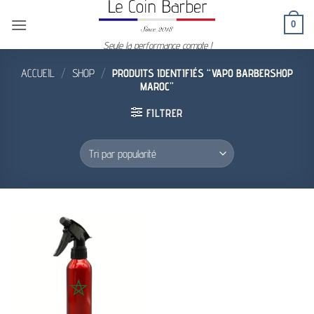
Passer
0
au
contenu
Seule la performance compte !
ACCUEIL
/
SHOP
/
PRODUITS IDENTIFIÉS “VAPO BARBERSHOP
MAROC”
FILTRER