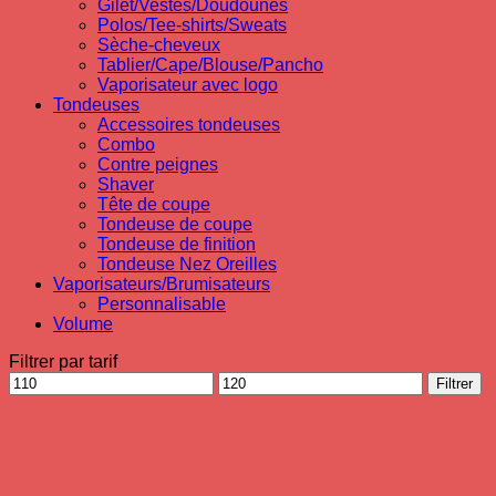
Gilet/Vestes/Doudounes
Polos/Tee-shirts/Sweats
Sèche-cheveux
Tablier/Cape/Blouse/Pancho
Vaporisateur avec logo
Tondeuses
Accessoires tondeuses
Combo
Contre peignes
Shaver
Tête de coupe
Tondeuse de coupe
Tondeuse de finition
Tondeuse Nez Oreilles
Vaporisateurs/Brumisateurs
Personnalisable
Volume
Filtrer par tarif
Prix
Prix
Filtrer
min
max