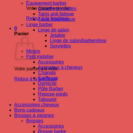
Équipement barber
Votre panier est vide.
Chauffe-serviettes
Tapis anti-fatigue
Retour à la boutique
Tapis magnetique
Linge barber
0
Linge de salon
Panier
Jetable
Linge de salon/barbershop
Serviettes
Miroirs
Petit mobilier
Accessoires
Aspirateur à cheveux
Votre panier est vide.
Chariots
Coiffeuse
Retour à la boutique
Domicile
Pôle Barber
Repose-pieds
Tabouret
Accessoires cheveux
Bons cadeaux
Brosses & peignes
Brosses
Accessoires
Brosse barbe