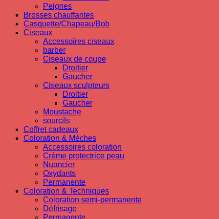
Peignes
Brosses chauffantes
Casquette/Chapeau/Bob
Ciseaux
Accessoires ciseaux
barber
Ciseaux de coupe
Droitier
Gaucher
Ciseaux sculpteurs
Droitier
Gaucher
Moustache
sourcils
Coffret cadeaux
Coloration & Mèches
Accessoires coloration
Crème protectrice peau
Nuancier
Oxydants
Permanente
Coloration & Techniques
Coloration semi-permanente
Défrisage
Permanente