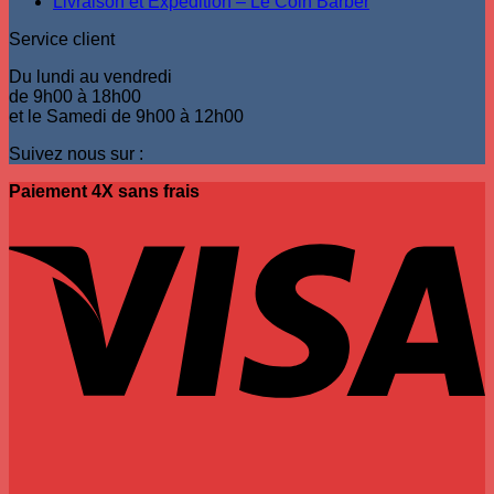
Livraison et Expédition – Le Coin Barber
Service client
Du lundi au vendredi
de 9h00 à 18h00
et le Samedi de 9h00 à 12h00
Suivez nous sur :
Paiement 4X sans frais
V
P