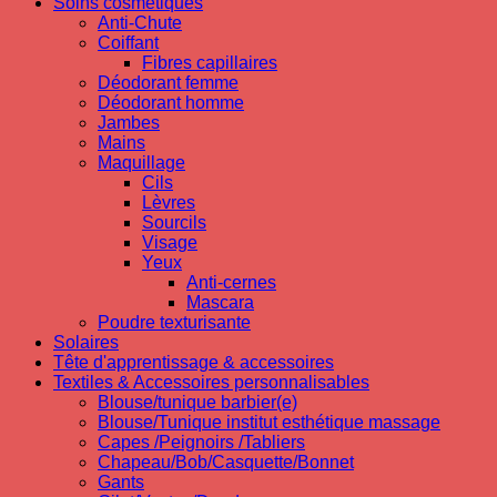
Soins cosmetiques
Anti-Chute
Coiffant
Fibres capillaires
Déodorant femme
Déodorant homme
Jambes
Mains
Maquillage
Cils
Lèvres
Sourcils
Visage
Yeux
Anti-cernes
Mascara
Poudre texturisante
Solaires
Tête d'apprentissage & accessoires
Textiles & Accessoires personnalisables
Blouse/tunique barbier(e)
Blouse/Tunique institut esthétique massage
Capes /Peignoirs /Tabliers
Chapeau/Bob/Casquette/Bonnet
Gants