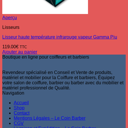
Aperçu
Lisseurs
Lisseur haute température infrarouge vapeur Gamma Piu
119.00
€
TTC
Ajouter au panier
Boutique en ligne pour coiffeurs et barbiers
Revendeur spécialisé en Conseil et Vente de produits,
matériel et mobilier pour la Coiffure et barbiers, Équipez
votre salon de coiffure, barbier ou barber avec du mobilier et
matériel professionnel de Qualité.
Navigation
Accueil
Shop
Contact
Mentions Légales – Le Coin Barber
CGV