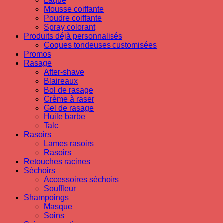
Laque
Mousse coiffante
Poudre coiffante
Spray colorant
Produits déjà personnalisés
Coques tondeuses customisées
Promos
Rasage
After-shave
Blaireaux
Bol de rasage
Crème à raser
Gel de rasage
Huile barbe
Talc
Rasoirs
Lames rasoirs
Rasoirs
Retouches racines
Séchoirs
Accessoires séchoirs
Souffleur
Shampoings
Masque
Soins