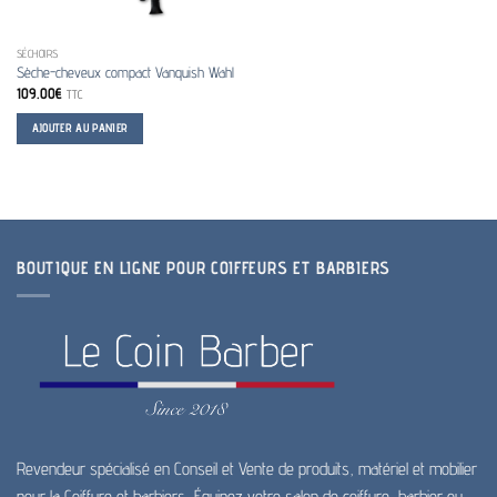
SÉCHOIRS
Sèche-cheveux compact Vanquish Wahl
109.00
€
TTC
AJOUTER AU PANIER
BOUTIQUE EN LIGNE POUR COIFFEURS ET BARBIERS
Revendeur spécialisé en Conseil et Vente de produits, matériel et mobilier
pour la Coiffure et barbiers, Équipez votre salon de coiffure, barbier ou