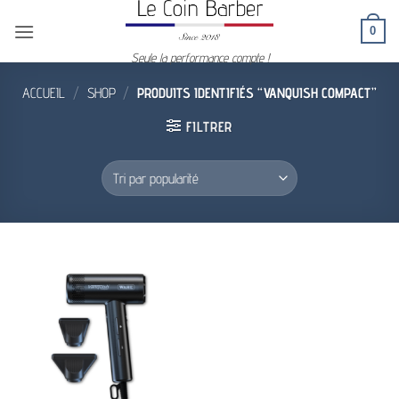
Passer
0
au
contenu
Seule la performance compte !
ACCUEIL
/
SHOP
/
PRODUITS IDENTIFIÉS “VANQUISH COMPACT”
FILTRER