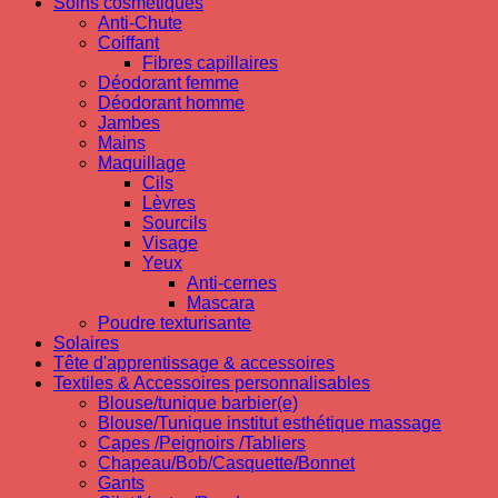
Soins cosmetiques
Anti-Chute
Coiffant
Fibres capillaires
Déodorant femme
Déodorant homme
Jambes
Mains
Maquillage
Cils
Lèvres
Sourcils
Visage
Yeux
Anti-cernes
Mascara
Poudre texturisante
Solaires
Tête d'apprentissage & accessoires
Textiles & Accessoires personnalisables
Blouse/tunique barbier(e)
Blouse/Tunique institut esthétique massage
Capes /Peignoirs /Tabliers
Chapeau/Bob/Casquette/Bonnet
Gants