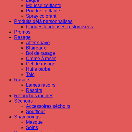
Laque
Mousse coiffante
Poudre coiffante
Spray colorant
Produits déjà personnalisés
Coques tondeuses customisées
Promos
Rasage
After-shave
Blaireaux
Bol de rasage
Crème à raser
Gel de rasage
Huile barbe
Talc
Rasoirs
Lames rasoirs
Rasoirs
Retouches racines
Séchoirs
Accessoires séchoirs
Souffleur
Shampoings
Masque
Soins