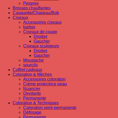
Peignes
Brosses chauffantes
Casquette/Chapeau/Bob
Ciseaux
Accessoires ciseaux
barber
Ciseaux de coupe
Droitier
Gaucher
Ciseaux sculpteurs
Droitier
Gaucher
Moustache
sourcils
Coffret cadeaux
Coloration & Mèches
Accessoires coloration
Crème protectrice peau
Nuancier
Oxydants
Permanente
Coloration & Techniques
Coloration semi-permanente
Défrisage
Permanente