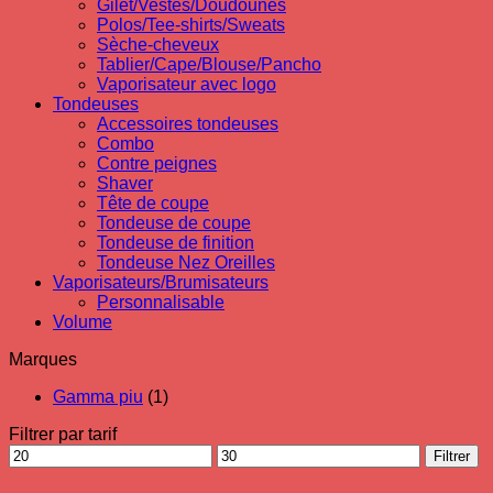
Gilet/Vestes/Doudounes
Polos/Tee-shirts/Sweats
Sèche-cheveux
Tablier/Cape/Blouse/Pancho
Vaporisateur avec logo
Tondeuses
Accessoires tondeuses
Combo
Contre peignes
Shaver
Tête de coupe
Tondeuse de coupe
Tondeuse de finition
Tondeuse Nez Oreilles
Vaporisateurs/Brumisateurs
Personnalisable
Volume
Marques
Gamma piu
(1)
Filtrer par tarif
Prix
Prix
Filtrer
min
max