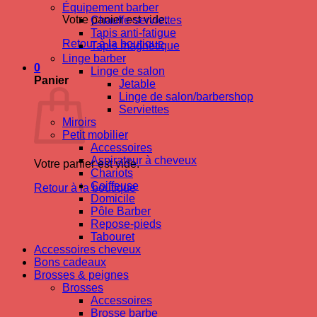
Équipement barber
Votre panier est vide.
Chauffe-serviettes
Tapis anti-fatigue
Retour à la boutique
Tapis magnetique
Linge barber
0
Linge de salon
Panier
Jetable
Linge de salon/barbershop
Serviettes
Miroirs
Petit mobilier
Accessoires
Aspirateur à cheveux
Votre panier est vide.
Chariots
Coiffeuse
Retour à la boutique
Domicile
Pôle Barber
Repose-pieds
Tabouret
Accessoires cheveux
Bons cadeaux
Brosses & peignes
Brosses
Accessoires
Brosse barbe