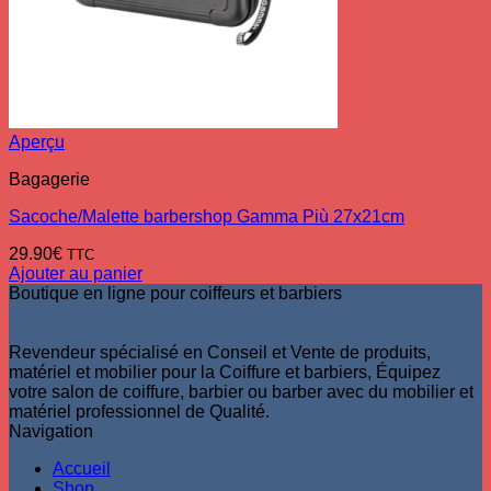
Aperçu
Bagagerie
Sacoche/Malette barbershop Gamma Più 27x21cm
29.90
€
TTC
Ajouter au panier
Boutique en ligne pour coiffeurs et barbiers
Revendeur spécialisé en Conseil et Vente de produits,
matériel et mobilier pour la Coiffure et barbiers, Équipez
votre salon de coiffure, barbier ou barber avec du mobilier et
matériel professionnel de Qualité.
Navigation
Accueil
Shop