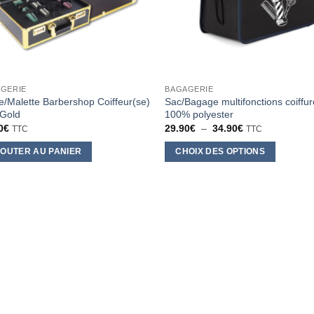
GERIE
BAGAGERIE
se/Malette Barbershop Coiffeur(se)
Sac/Bagage multifonctions coiffu
/Gold
100% polyester
Plage
0
€
29.90
€
–
34.90
€
TTC
TTC
de
prix :
OUTER AU PANIER
CHOIX DES OPTIONS
29.90€
à
Ce
34.90€
produit
a
plusieurs
variations.
Les
options
peuvent
être
choisies