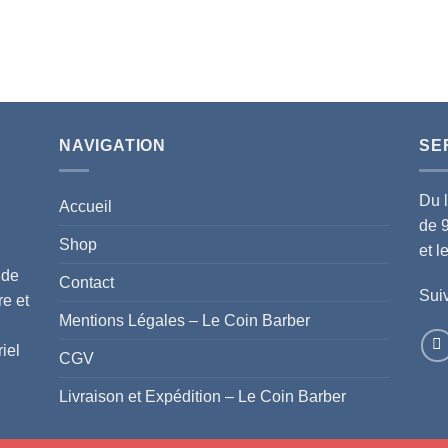
NAVIGATION
SE
Du 
Accueil
de 
Shop
et 
 de
Contact
Suiv
re et
Mentions Légales – Le Coin Barber
iel
CGV
Livraison et Expédition – Le Coin Barber