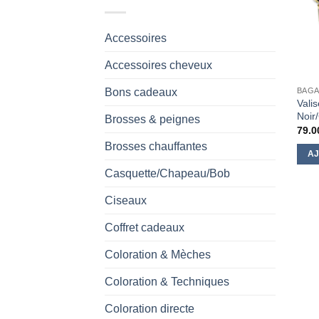
Accessoires
Accessoires cheveux
Bons cadeaux
BAGA
Vali
Noir
Brosses & peignes
79.0
Brosses chauffantes
AJ
Casquette/Chapeau/Bob
Ciseaux
Coffret cadeaux
Coloration & Mèches
Coloration & Techniques
Coloration directe