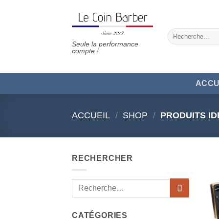
Passer
au
contenu
Recherche
pour :
Seule la performance
compte !
ACCU
ACCUEIL
/
SHOP
/
PRODUITS ID
RECHERCHER
Recherche
pour :
CATÉGORIES