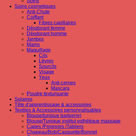
Soins
Soins cosmetiques
Anti-Chute
Coiffant
Fibres capillaires
Déodorant femme
Déodorant homme
Jambes
Mains
Maquillage
Cils
Lèvres
Sourcils
Visage
Yeux
Anti-cernes
Mascara
Poudre texturisante
Solaires
Tête d'apprentissage & accessoires
Textiles & Accessoires personnalisables
Blouse/tunique barbier(e)
Blouse/Tunique institut esthétique massage
Capes /Peignoirs /Tabliers
Chapeau/Bob/Casquette/Bonnet