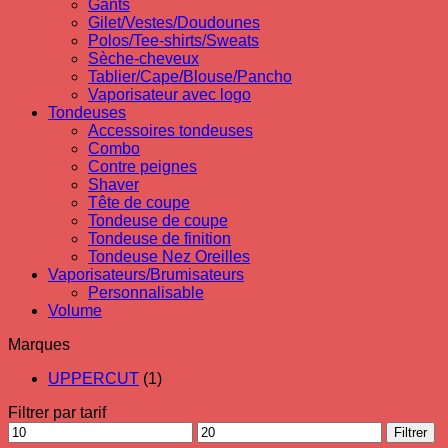
Gants
Gilet/Vestes/Doudounes
Polos/Tee-shirts/Sweats
Sèche-cheveux
Tablier/Cape/Blouse/Pancho
Vaporisateur avec logo
Tondeuses
Accessoires tondeuses
Combo
Contre peignes
Shaver
Tête de coupe
Tondeuse de coupe
Tondeuse de finition
Tondeuse Nez Oreilles
Vaporisateurs/Brumisateurs
Personnalisable
Volume
Marques
UPPERCUT
(1)
Filtrer par tarif
Prix
Prix
Filtrer
min
max