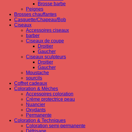
Brosse barbe
Peignes
Brosses chauffantes
Casquette/Chapeau/Bob
Ciseaux
Accessoires ciseaux
barber
Ciseaux de coupe
Droitier
Gaucher
Ciseaux sculpteurs
Droitier
Gaucher
Moustache
sourcils
Coffret cadeaux
Coloration & Mèches
Accessoires coloration
Crème protectrice peau
Nuancier
Oxydants
Permanente
Coloration & Techniques
Coloration semi-permanente
Défrisage