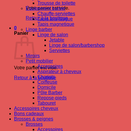
Trousse de toilette
Votre panier est vide.
Équipement barber
Chauffe-serviettes
Retour à la boutique
Tapis anti-fatigue
Tapis magnetique
0
Linge barber
Panier
Linge de salon
Jetable
Linge de salon/barbershop
Serviettes
Miroirs
Petit mobilier
Accessoires
Votre panier est vide.
Aspirateur à cheveux
Chariots
Retour à la boutique
Coiffeuse
Domicile
Pôle Barber
Repose-pieds
Tabouret
Accessoires cheveux
Bons cadeaux
Brosses & peignes
Brosses
Accessoires