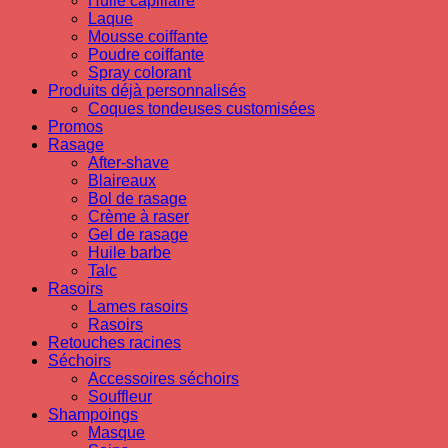
Huile capillaire
Laque
Mousse coiffante
Poudre coiffante
Spray colorant
Produits déjà personnalisés
Coques tondeuses customisées
Promos
Rasage
After-shave
Blaireaux
Bol de rasage
Crème à raser
Gel de rasage
Huile barbe
Talc
Rasoirs
Lames rasoirs
Rasoirs
Retouches racines
Séchoirs
Accessoires séchoirs
Souffleur
Shampoings
Masque