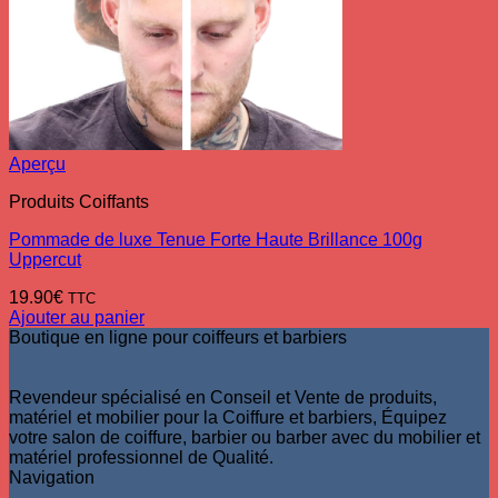
Aperçu
Produits Coiffants
Pommade de luxe Tenue Forte Haute Brillance 100g
Uppercut
19.90
€
TTC
Ajouter au panier
Boutique en ligne pour coiffeurs et barbiers
Revendeur spécialisé en Conseil et Vente de produits,
matériel et mobilier pour la Coiffure et barbiers, Équipez
votre salon de coiffure, barbier ou barber avec du mobilier et
matériel professionnel de Qualité.
Navigation