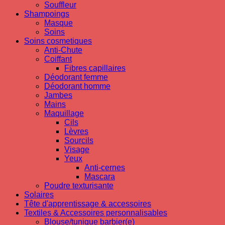
Souffleur
Shampoings
Masque
Soins
Soins cosmetiques
Anti-Chute
Coiffant
Fibres capillaires
Déodorant femme
Déodorant homme
Jambes
Mains
Maquillage
Cils
Lèvres
Sourcils
Visage
Yeux
Anti-cernes
Mascara
Poudre texturisante
Solaires
Tête d'apprentissage & accessoires
Textiles & Accessoires personnalisables
Blouse/tunique barbier(e)