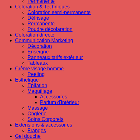
Permanente
Coloration & Techniques
Coloration semi-permanente
Défrisage
Permanente
Poudre décolaration
Coloration directe
Communication Marketing
Décoration
Enseigne
Panneaux tarifs extérieur
Tableaux
Crème visage homme
Peeling
Esthetique
Epilation
Maquillage
Accessoires
Parfum d'intérieur
Massage
Onglerie
Soins Corporels
Extensions & accessoires
Franges
Gel douche