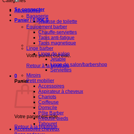
Catégories
Se connecter
Accessoires
Bagagerie
Panier /
0.00
€
0
Trousse de toilette
Équipement barber
Chauffe-serviettes
Tapis anti-fatigue
Tapis magnetique
Linge barber
Linge de salon
Votre panier est vide.
Jetable
Linge de salon/barbershop
Retour à la boutique
Serviettes
Miroirs
0
Petit mobilier
Panier
Accessoires
Aspirateur à cheveux
Chariots
Coiffeuse
Domicile
Pôle Barber
Votre panier est vide.
Repose-pieds
Tabouret
Retour à la boutique
Accessoires cheveux