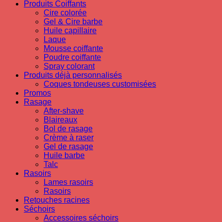
Produits Coiffants
Cire colorée
Gel & Cire barbe
Huile capillaire
Laque
Mousse coiffante
Poudre coiffante
Spray colorant
Produits déjà personnalisés
Coques tondeuses customisées
Promos
Rasage
After-shave
Blaireaux
Bol de rasage
Crème à raser
Gel de rasage
Huile barbe
Talc
Rasoirs
Lames rasoirs
Rasoirs
Retouches racines
Séchoirs
Accessoires séchoirs