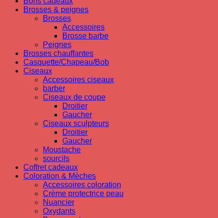
Bons cadeaux
Brosses & peignes
Brosses
Accessoires
Brosse barbe
Peignes
Brosses chauffantes
Casquette/Chapeau/Bob
Ciseaux
Accessoires ciseaux
barber
Ciseaux de coupe
Droitier
Gaucher
Ciseaux sculpteurs
Droitier
Gaucher
Moustache
sourcils
Coffret cadeaux
Coloration & Mèches
Accessoires coloration
Crème protectrice peau
Nuancier
Oxydants