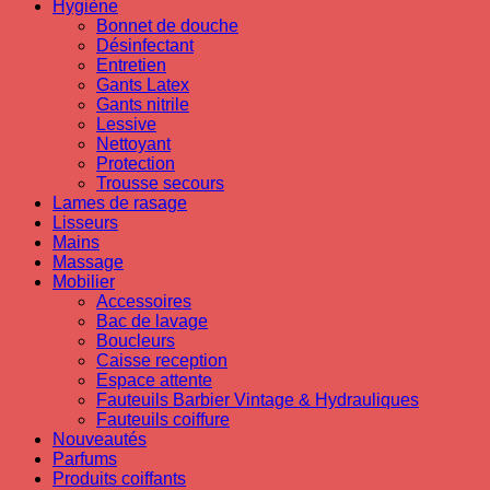
Hygiène
Bonnet de douche
Désinfectant
Entretien
Gants Latex
Gants nitrile
Lessive
Nettoyant
Protection
Trousse secours
Lames de rasage
Lisseurs
Mains
Massage
Mobilier
Accessoires
Bac de lavage
Boucleurs
Caisse reception
Espace attente
Fauteuils Barbier Vintage & Hydrauliques
Fauteuils coiffure
Nouveautés
Parfums
Produits coiffants