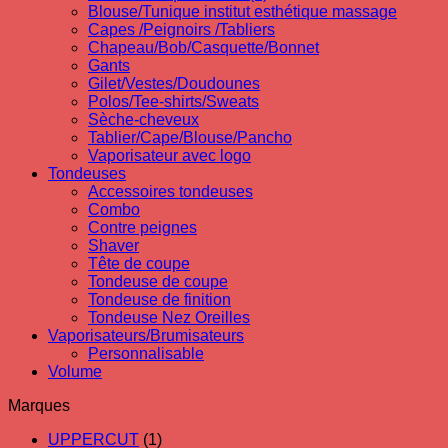
Blouse/Tunique institut esthétique massage
Capes /Peignoirs /Tabliers
Chapeau/Bob/Casquette/Bonnet
Gants
Gilet/Vestes/Doudounes
Polos/Tee-shirts/Sweats
Sèche-cheveux
Tablier/Cape/Blouse/Pancho
Vaporisateur avec logo
Tondeuses
Accessoires tondeuses
Combo
Contre peignes
Shaver
Tête de coupe
Tondeuse de coupe
Tondeuse de finition
Tondeuse Nez Oreilles
Vaporisateurs/Brumisateurs
Personnalisable
Volume
Marques
UPPERCUT
(1)