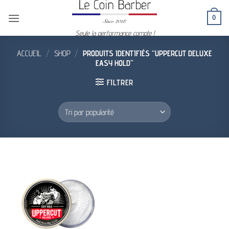
Passer
0
au
contenu
Seule la performance compte !
ACCUEIL
/
SHOP
/
PRODUITS IDENTIFIÉS “UPPERCUT DELUXE
EASY HOLD”
FILTRER