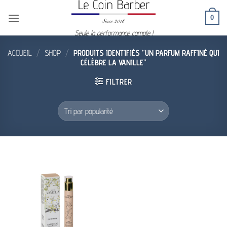
Passer
0
au
contenu
Seule la performance compte !
ACCUEIL
/
SHOP
/
PRODUITS IDENTIFIÉS “UN PARFUM RAFFINÉ QUI
CÉLÈBRE LA VANILLE”
FILTRER