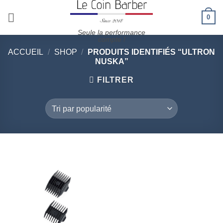
Passer
0
au
contenu
Seule la performance
compte !
ACCUEIL
/
SHOP
/
PRODUITS IDENTIFIÉS “ULTRON
NUSKA”
FILTRER