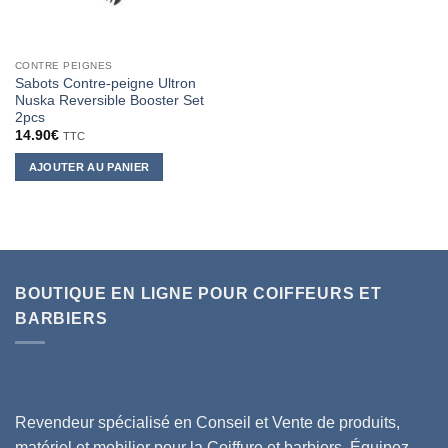
CONTRE PEIGNES
Sabots Contre-peigne Ultron
Nuska Reversible Booster Set
2pcs
14.90
€
TTC
AJOUTER AU PANIER
BOUTIQUE EN LIGNE POUR COIFFEURS ET
BARBIERS
Revendeur spécialisé en Conseil et Vente de produits,
matériel et mobilier pour la Coiffure et barbiers, Équipez