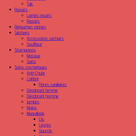
Talc
Rasoirs
Lames rasoirs
Rasoirs
Retouches racines
Séchoirs
Accessoires séchoirs
Souffleur
Shampoings
Masque
Soins
Soins cosmetiques
Anti-Chute
Coiffant
Fibres capillaires
Déodorant femme
Déodorant homme
Jambes
Mains
Maquillage
Cils
Lèvres
Sourcils