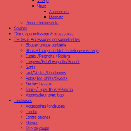
Visage
Yeux
Anti-cernes
Mascara
Poudre texturisante
Solaires
Tête d'apprentissage & accessoires
Textiles & Accessoires personnalisables
Blouse/tunique barbier(e)
Blouse/Tunique institut esthétique massage
Capes /Peignoirs /Tabliers
Chapeau/Bob/Casquette/Bonnet
Gants
Gilet/Vestes/Doudounes
Polos/Tee-shirts/Sweats
Sèche-cheveux
Tablier/Cape/Blouse/Pancho
Vaporisateur avec logo
Tondeuses
Accessoires tondeuses
Combo
Contre peignes
Shaver
Tête de coupe