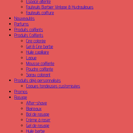
Espace attente
Fauteuils Barbier Vintage & Hydrauliques
Fauteuils coiffure
Nouveautés
Parfums
Produits coiffants
Produits Coiffants
Cire colorée
Gel & Cire barbe
Huile capillaire
Laque
Mousse coiffante
Poudre coiffante
Spray colorant
Produits déjà personnalisés
Coques tondeuses customisées
Promos
Rasage
After-shave
Blaireaux
Bol de rasage
Crème à raser
Gel de rasage
Huile barbe