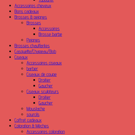
Accessoires cheveux
Bons cadeaux
Brosses & peignes
Brosses
Accessoires
Brosse barbe
Peignes
Brosses chauffantes
Casquette/Chapeau/Bob
Ciseaux
Accessoires ciseaux
barber
Ciseaux de coupe
Droitier
Gaucher
Ciseaux sculpteurs
Droitier
Gaucher
Moustache
sourcils
Coffret cadeaux
Coloration & Mèches
Accessoires coloration