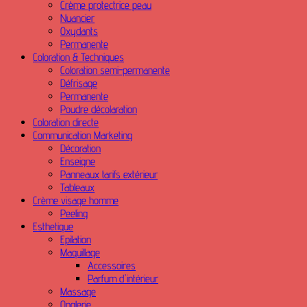
Crème protectrice peau
Nuancier
Oxydants
Permanente
Coloration & Techniques
Coloration semi-permanente
Défrisage
Permanente
Poudre décolaration
Coloration directe
Communication Marketing
Décoration
Enseigne
Panneaux tarifs extérieur
Tableaux
Crème visage homme
Peeling
Esthetique
Epilation
Maquillage
Accessoires
Parfum d'intérieur
Massage
Onglerie