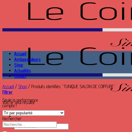
Passer
au
contenu
Accueil
Ambassadeurs
Shop
Actualités
Contact
Accueil
/
Shop
/
Produits identifiés “TUNIQUE SALON DE COIFFURE”
Filtrer
Seule la performance
Voici le seul résultat
compte !
Rechercher
Recherche
Recherche
pour :
pour :