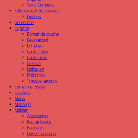
Soins Corporels
Extensions & accessoires
Franges
Gel douche
Hygiène
Bonnet de douche
Désinfectant
Entretien
Gants Latex
Gants nitrile
Lessive
Nettoyant
Protection
Trousse secours
Lames de rasage
Lisseurs
Mains
Massage
Mobilier
Accessoires
Bac de lavage
Boucleurs
Caisse reception