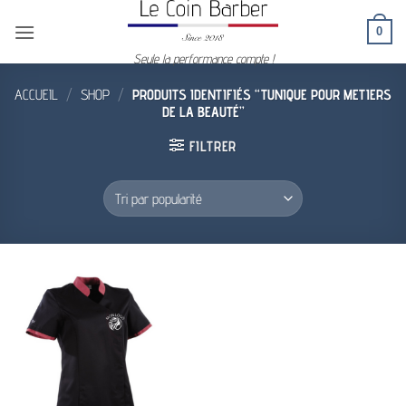
Passer
0
au
contenu
Seule la performance compte !
ACCUEIL
/
SHOP
/
PRODUITS IDENTIFIÉS “TUNIQUE POUR METIERS
DE LA BEAUTÉ”
FILTRER