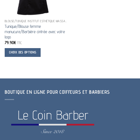
BLOUSE/TUNIQUE INSTITUT ESTHÉTIQUE MASSAGE
Tunique/Blouse femme
manucure/Barbière cintrée avec votre
logo
79.90
€
TTC
CHOIX DES OPTIONS
Ce
produit
a
plusieurs
variations.
BOUTIQUE EN LIGNE POUR COIFFEURS ET BARBIERS
Les
options
peuvent
être
choisies
sur
la
page