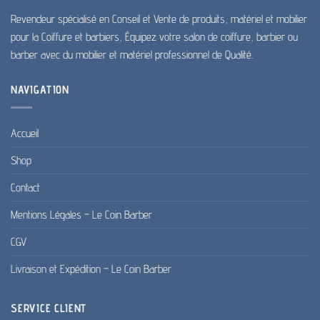
du
Revendeur spécialisé en Conseil et Vente de produits, matériel et mobilier
produit
pour la Coiffure et barbiers, Équipez votre salon de coiffure, barbier ou
barber avec du mobilier et matériel professionnel de Qualité.
NAVIGATION
Accueil
Shop
Contact
Mentions Légales – Le Coin Barber
CGV
Livraison et Expédition – Le Coin Barber
SERVICE CLIENT