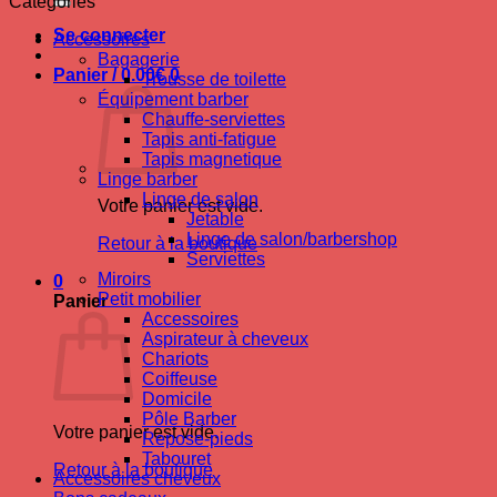
Catégories
Se connecter
Accessoires
Bagagerie
Panier /
0.00
€
0
Trousse de toilette
Équipement barber
Chauffe-serviettes
Tapis anti-fatigue
Tapis magnetique
Linge barber
Linge de salon
Votre panier est vide.
Jetable
Linge de salon/barbershop
Retour à la boutique
Serviettes
Miroirs
0
Petit mobilier
Panier
Accessoires
Aspirateur à cheveux
Chariots
Coiffeuse
Domicile
Pôle Barber
Votre panier est vide.
Repose-pieds
Tabouret
Retour à la boutique
Accessoires cheveux