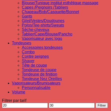
Blouse/Tunique institut esthétique massage
Capes /Peignoirs /Tabliers
Chapeau/Bob/Casquette/Bonnet
Gants
Gilet/Vestes/Doudounes
Polos/Tee-shirts/Sweats
Sèche-cheveux
Tablier/Cape/Blouse/Pancho
Vaporisateur avec logo
Tondeuses
Accessoires tondeuses
Combo
Contre peignes
Shaver
Tête de coupe
Tondeuse de coupe
Tondeuse de finition
Tondeuse Nez Oreilles
Vaporisateurs/Brumisateurs
Personnalisable
Volume
Filtrer par tarif
Prix
Prix
Filtrer
min
max