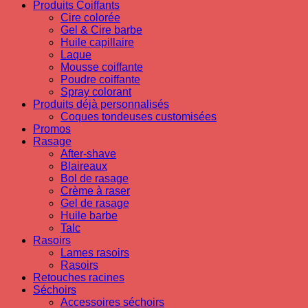
Produits Coiffants
Cire colorée
Gel & Cire barbe
Huile capillaire
Laque
Mousse coiffante
Poudre coiffante
Spray colorant
Produits déjà personnalisés
Coques tondeuses customisées
Promos
Rasage
After-shave
Blaireaux
Bol de rasage
Crème à raser
Gel de rasage
Huile barbe
Talc
Rasoirs
Lames rasoirs
Rasoirs
Retouches racines
Séchoirs
Accessoires séchoirs