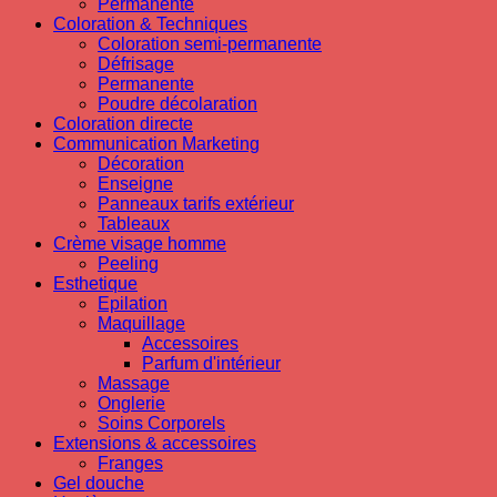
Permanente
Coloration & Techniques
Coloration semi-permanente
Défrisage
Permanente
Poudre décolaration
Coloration directe
Communication Marketing
Décoration
Enseigne
Panneaux tarifs extérieur
Tableaux
Crème visage homme
Peeling
Esthetique
Epilation
Maquillage
Accessoires
Parfum d'intérieur
Massage
Onglerie
Soins Corporels
Extensions & accessoires
Franges
Gel douche