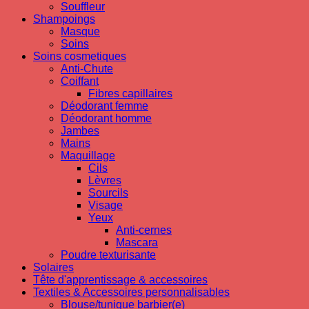
Souffleur
Shampoings
Masque
Soins
Soins cosmetiques
Anti-Chute
Coiffant
Fibres capillaires
Déodorant femme
Déodorant homme
Jambes
Mains
Maquillage
Cils
Lèvres
Sourcils
Visage
Yeux
Anti-cernes
Mascara
Poudre texturisante
Solaires
Tête d'apprentissage & accessoires
Textiles & Accessoires personnalisables
Blouse/tunique barbier(e)