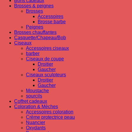
Bons cadeaux
Brosses & peignes
Brosses
Accessoires
Brosse barbe
Peignes
Brosses chauffantes
Casquette/Chapeau/Bob
Ciseaux
Accessoires ciseaux
barber
Ciseaux de coupe
Droitier
Gaucher
Ciseaux sculpteurs
Droitier
Gaucher
Moustache
sourcils
Coffret cadeaux
Coloration & Mèches
Accessoires coloration
Crème protectrice peau
Nuancier
Oxydants