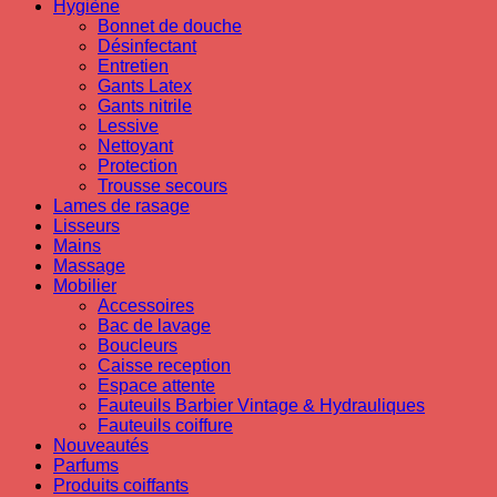
Hygiène
Bonnet de douche
Désinfectant
Entretien
Gants Latex
Gants nitrile
Lessive
Nettoyant
Protection
Trousse secours
Lames de rasage
Lisseurs
Mains
Massage
Mobilier
Accessoires
Bac de lavage
Boucleurs
Caisse reception
Espace attente
Fauteuils Barbier Vintage & Hydrauliques
Fauteuils coiffure
Nouveautés
Parfums
Produits coiffants