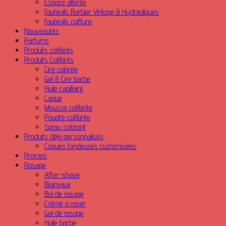
Espace attente
Fauteuils Barbier Vintage & Hydrauliques
Fauteuils coiffure
Nouveautés
Parfums
Produits coiffants
Produits Coiffants
Cire colorée
Gel & Cire barbe
Huile capillaire
Laque
Mousse coiffante
Poudre coiffante
Spray colorant
Produits déjà personnalisés
Coques tondeuses customisées
Promos
Rasage
After-shave
Blaireaux
Bol de rasage
Crème à raser
Gel de rasage
Huile barbe