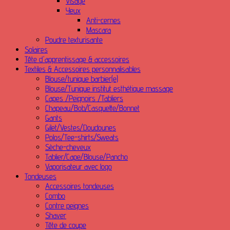
Visage
Yeux
Anti-cernes
Mascara
Poudre texturisante
Solaires
Tête d'apprentissage & accessoires
Textiles & Accessoires personnalisables
Blouse/tunique barbier(e)
Blouse/Tunique institut esthétique massage
Capes /Peignoirs /Tabliers
Chapeau/Bob/Casquette/Bonnet
Gants
Gilet/Vestes/Doudounes
Polos/Tee-shirts/Sweats
Sèche-cheveux
Tablier/Cape/Blouse/Pancho
Vaporisateur avec logo
Tondeuses
Accessoires tondeuses
Combo
Contre peignes
Shaver
Tête de coupe