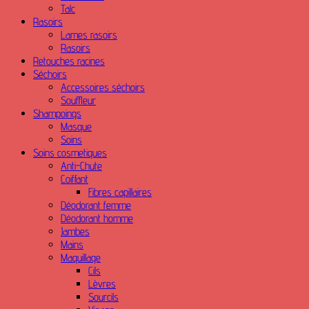
Talc
Rasoirs
Lames rasoirs
Rasoirs
Retouches racines
Séchoirs
Accessoires séchoirs
Souffleur
Shampoings
Masque
Soins
Soins cosmetiques
Anti-Chute
Coiffant
Fibres capillaires
Déodorant femme
Déodorant homme
Jambes
Mains
Maquillage
Cils
Lèvres
Sourcils