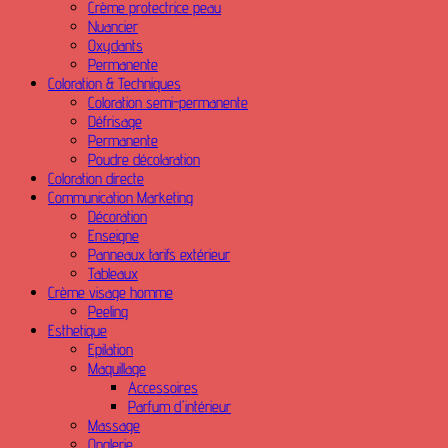
Crème protectrice peau
Nuancier
Oxydants
Permanente
Coloration & Techniques
Coloration semi-permanente
Défrisage
Permanente
Poudre décolaration
Coloration directe
Communication Marketing
Décoration
Enseigne
Panneaux tarifs extérieur
Tableaux
Crème visage homme
Peeling
Esthetique
Epilation
Maquillage
Accessoires
Parfum d'intérieur
Massage
Onglerie