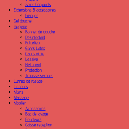
Soins Corporels
Extensions & accessoires
Franges
Gel douche
Hygiène
Bonnet de douche
Désinfectant
Entretien
Gants Latex
Gants nitrile
Lessive
Nettoyant
Protection
Trousse secours
Lames de rasage
Lisseurs
Mains
Massage
Mobilier
Accessoires
Bac de lavage
Boucleurs
Caisse reception