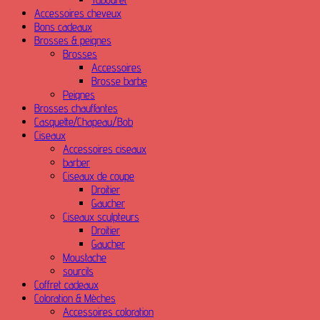
Accessoires cheveux
Bons cadeaux
Brosses & peignes
Brosses
Accessoires
Brosse barbe
Peignes
Brosses chauffantes
Casquette/Chapeau/Bob
Ciseaux
Accessoires ciseaux
barber
Ciseaux de coupe
Droitier
Gaucher
Ciseaux sculpteurs
Droitier
Gaucher
Moustache
sourcils
Coffret cadeaux
Coloration & Mèches
Accessoires coloration