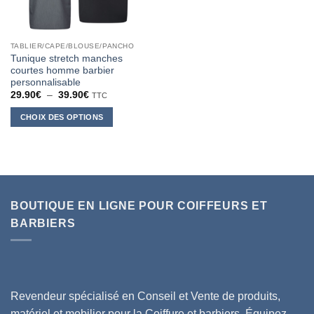
TABLIER/CAPE/BLOUSE/PANCHO
Tunique stretch manches
courtes homme barbier
personnalisable
Plage
29.90
€
–
39.90
€
TTC
de
prix :
CHOIX DES OPTIONS
29.90€
à
Ce
39.90€
produit
a
plusieurs
variations.
BOUTIQUE EN LIGNE POUR COIFFEURS ET
Les
options
BARBIERS
peuvent
être
choisies
sur
la
Revendeur spécialisé en Conseil et Vente de produits,
page
matériel et mobilier pour la Coiffure et barbiers, Équipez