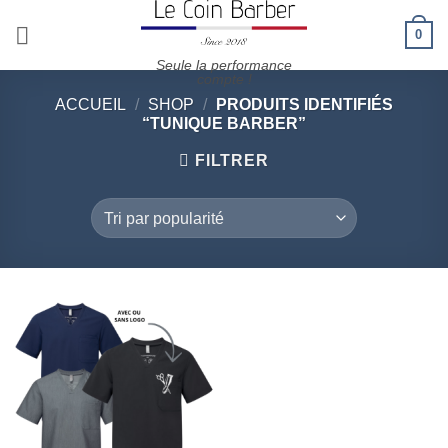
Passer
0
au
contenu
Seule la performance
compte !
ACCUEIL
/
SHOP
/
PRODUITS IDENTIFIÉS
“TUNIQUE BARBER”
FILTRER