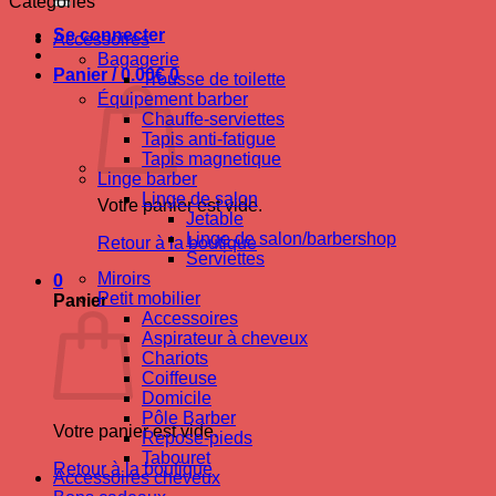
Catégories
Se connecter
Accessoires
Bagagerie
Panier /
0.00
€
0
Trousse de toilette
Équipement barber
Chauffe-serviettes
Tapis anti-fatigue
Tapis magnetique
Linge barber
Linge de salon
Votre panier est vide.
Jetable
Linge de salon/barbershop
Retour à la boutique
Serviettes
Miroirs
0
Petit mobilier
Panier
Accessoires
Aspirateur à cheveux
Chariots
Coiffeuse
Domicile
Pôle Barber
Votre panier est vide.
Repose-pieds
Tabouret
Retour à la boutique
Accessoires cheveux