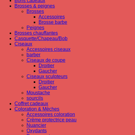
Bons cadeaux
Brosses & peignes
Brosses
Accessoires
Brosse barbe
Peignes
Brosses chauffantes
Casquette/Chapeau/Bob
Ciseaux
Accessoires ciseaux
barber
Ciseaux de coupe
Droitier
Gaucher
Ciseaux sculpteurs
Droitier
Gaucher
Moustache
sourcils
Coffret cadeaux
Coloration & Mèches
Accessoires coloration
Crème protectrice peau
Nuancier
Oxydants