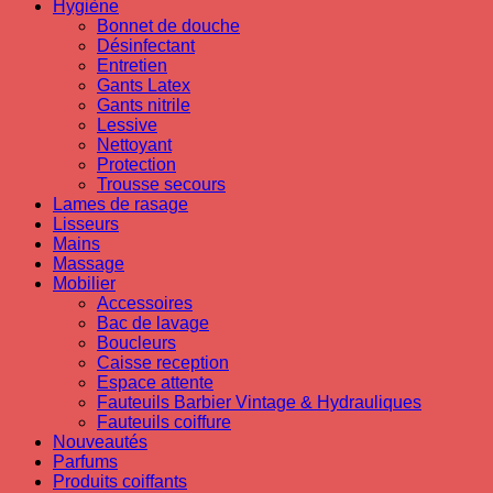
Hygiène
Bonnet de douche
Désinfectant
Entretien
Gants Latex
Gants nitrile
Lessive
Nettoyant
Protection
Trousse secours
Lames de rasage
Lisseurs
Mains
Massage
Mobilier
Accessoires
Bac de lavage
Boucleurs
Caisse reception
Espace attente
Fauteuils Barbier Vintage & Hydrauliques
Fauteuils coiffure
Nouveautés
Parfums
Produits coiffants