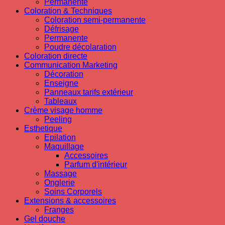
Permanente
Coloration & Techniques
Coloration semi-permanente
Défrisage
Permanente
Poudre décolaration
Coloration directe
Communication Marketing
Décoration
Enseigne
Panneaux tarifs extérieur
Tableaux
Crème visage homme
Peeling
Esthetique
Epilation
Maquillage
Accessoires
Parfum d'intérieur
Massage
Onglerie
Soins Corporels
Extensions & accessoires
Franges
Gel douche