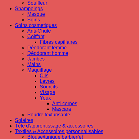
Souffleur
Shampoings
Masque
Soins
Soins cosmetiques
Anti-Chute
Coiffant
Fibres capillaires
Déodorant femme
Déodorant homme
Jambes
Mains
Maquillage
Cils
Lèvres
Sourcils
Visage
Yeux
Anti-cernes
Mascara
Poudre texturisante
Solaires
Tête d'apprentissage & accessoires
Textiles & Accessoires personnalisables
Blouse/tunique barbier(e)