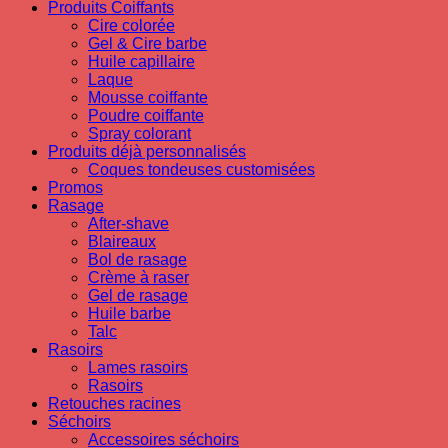
Produits Coiffants
Cire colorée
Gel & Cire barbe
Huile capillaire
Laque
Mousse coiffante
Poudre coiffante
Spray colorant
Produits déjà personnalisés
Coques tondeuses customisées
Promos
Rasage
After-shave
Blaireaux
Bol de rasage
Crème à raser
Gel de rasage
Huile barbe
Talc
Rasoirs
Lames rasoirs
Rasoirs
Retouches racines
Séchoirs
Accessoires séchoirs