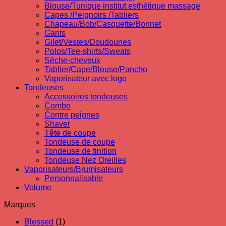
Blouse/Tunique institut esthétique massage
Capes /Peignoirs /Tabliers
Chapeau/Bob/Casquette/Bonnet
Gants
Gilet/Vestes/Doudounes
Polos/Tee-shirts/Sweats
Sèche-cheveux
Tablier/Cape/Blouse/Pancho
Vaporisateur avec logo
Tondeuses
Accessoires tondeuses
Combo
Contre peignes
Shaver
Tête de coupe
Tondeuse de coupe
Tondeuse de finition
Tondeuse Nez Oreilles
Vaporisateurs/Brumisateurs
Personnalisable
Volume
Marques
Blessed
(1)