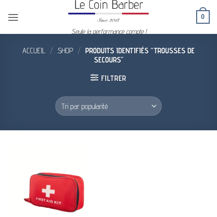
Passer
0
au
contenu
Seule la performance compte !
ACCUEIL
/
SHOP
/
PRODUITS IDENTIFIÉS “TROUSSES DE
SECOURS”
FILTRER