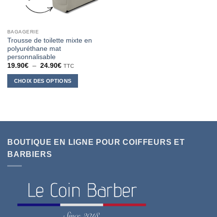
BAGAGERIE
Trousse de toilette mixte en
polyuréthane mat
personnalisable
Plage
19.90
€
–
24.90
€
TTC
de
prix :
CHOIX DES OPTIONS
19.90€
à
Ce
24.90€
produit
a
plusieurs
variations.
BOUTIQUE EN LIGNE POUR COIFFEURS ET
Les
options
BARBIERS
peuvent
être
choisies
sur
la
page