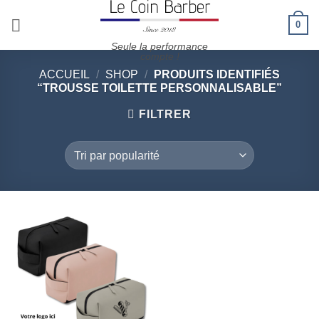
Passer
0
au
contenu
Seule la performance
compte !
ACCUEIL
/
SHOP
/
PRODUITS IDENTIFIÉS
“TROUSSE TOILETTE PERSONNALISABLE”
FILTRER