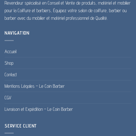
Revendeur spécialisé en Conseil et Vente de produits, matériel et mobilier
produit
pour la Coiffure et barbiers, Équipez votre salon de coiffure, barbier ou
barber avec du mobilier et matériel professionnel de Qualité.
NAVIGATION
Accueil
Shop
Contact
Mentions Légales – Le Coin Barber
CGV
Livraison et Expédition – Le Coin Barber
SERVICE CLIENT