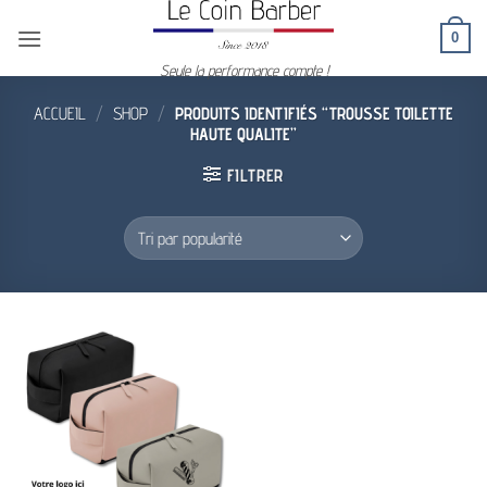
Passer
0
au
contenu
Seule la performance compte !
ACCUEIL
/
SHOP
/
PRODUITS IDENTIFIÉS “TROUSSE TOILETTE
HAUTE QUALITE”
FILTRER