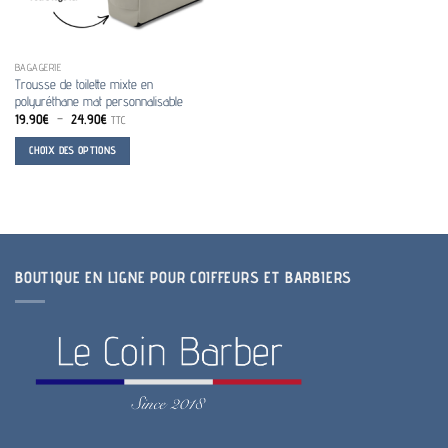
BAGAGERIE
Trousse de toilette mixte en
polyuréthane mat personnalisable
Plage
19.90
€
–
24.90
€
TTC
de
prix :
CHOIX DES OPTIONS
19.90€
à
Ce
24.90€
produit
a
plusieurs
variations.
BOUTIQUE EN LIGNE POUR COIFFEURS ET BARBIERS
Les
options
peuvent
être
choisies
sur
la
page
du