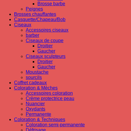
Brosse barbe
Peignes
Brosses chauffantes
Casquette/Chapeau/Bob
Ciseaux
Accessoires ciseaux
barber
Ciseaux de coupe
Droitier
Gaucher
Ciseaux sculpteurs
Droitier
Gaucher
Moustache
sourcils
Coffret cadeaux
Coloration & Mèches
Accessoires coloration
Crème protectrice peau
Nuancier
Oxydants
Permanente
Coloration & Techniques
Coloration semi-permanente
Défrisage