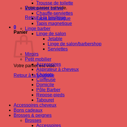
Trousse de toilette
Votre panier est vide.
Équipement barber
Chauffe-serviettes
Retour à la boutique
Tapis anti-fatigue
Tapis magnetique
0
Linge barber
Panier
Linge de salon
Jetable
Linge de salon/barbershop
Serviettes
Miroirs
Petit mobilier
Accessoires
Votre panier est vide.
Aspirateur à cheveux
Chariots
Retour à la boutique
Coiffeuse
Domicile
Pôle Barber
Repose-pieds
Tabouret
Accessoires cheveux
Bons cadeaux
Brosses & peignes
Brosses
Accessoires