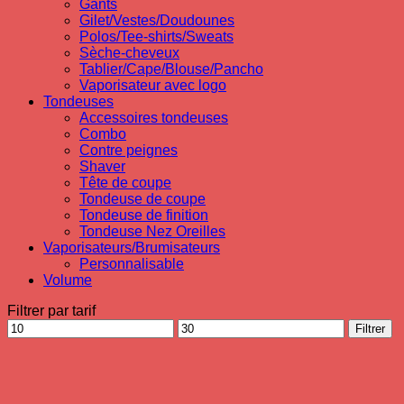
Gants
Gilet/Vestes/Doudounes
Polos/Tee-shirts/Sweats
Sèche-cheveux
Tablier/Cape/Blouse/Pancho
Vaporisateur avec logo
Tondeuses
Accessoires tondeuses
Combo
Contre peignes
Shaver
Tête de coupe
Tondeuse de coupe
Tondeuse de finition
Tondeuse Nez Oreilles
Vaporisateurs/Brumisateurs
Personnalisable
Volume
Filtrer par tarif
Prix
Prix
Filtrer
min
max