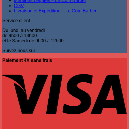
Mentions Légales – Le Coin Barber
page
CGV
du
Livraison et Expédition – Le Coin Barber
produit
Service client
Du lundi au vendredi
de 9h00 à 18h00
et le Samedi de 9h00 à 12h00
Suivez nous sur :
Paiement 4X sans frais
V
P