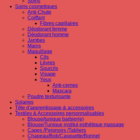
Soins
Soins cosmetiques
Anti-Chute
Coiffant
Fibres capillaires
Déodorant femme
Déodorant homme
Jambes
Mains
Maquillage
Cils
Lèvres
Sourcils
Visage
Yeux
Anti-cernes
Mascara
Poudre texturisante
Solaires
Tête d'apprentissage & accessoires
Textiles & Accessoires personnalisables
Blouse/tunique barbier(e)
Blouse/Tunique institut esthétique massage
Capes /Peignoirs /Tabliers
Chapeau/Bob/Casquette/Bonnet