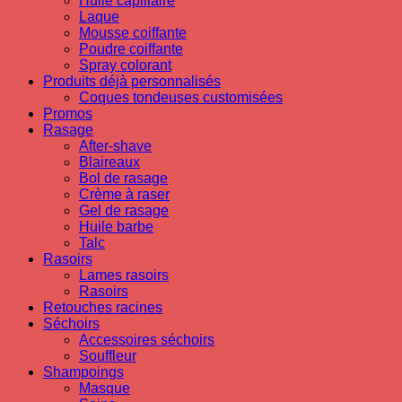
Huile capillaire
Laque
Mousse coiffante
Poudre coiffante
Spray colorant
Produits déjà personnalisés
Coques tondeuses customisées
Promos
Rasage
After-shave
Blaireaux
Bol de rasage
Crème à raser
Gel de rasage
Huile barbe
Talc
Rasoirs
Lames rasoirs
Rasoirs
Retouches racines
Séchoirs
Accessoires séchoirs
Souffleur
Shampoings
Masque