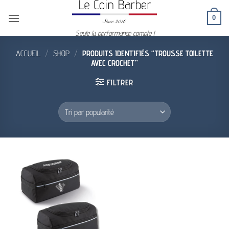
Passer
0
au
contenu
Seule la performance compte !
ACCUEIL
/
SHOP
/
PRODUITS IDENTIFIÉS “TROUSSE TOILETTE
AVEC CROCHET”
FILTRER