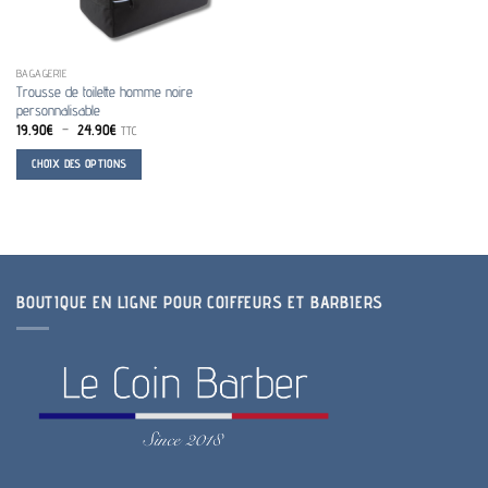
BAGAGERIE
Trousse de toilette homme noire
personnalisable
Plage
19.90
€
–
24.90
€
TTC
de
prix :
CHOIX DES OPTIONS
19.90€
à
Ce
24.90€
produit
a
plusieurs
variations.
BOUTIQUE EN LIGNE POUR COIFFEURS ET BARBIERS
Les
options
peuvent
être
choisies
sur
la
page
du