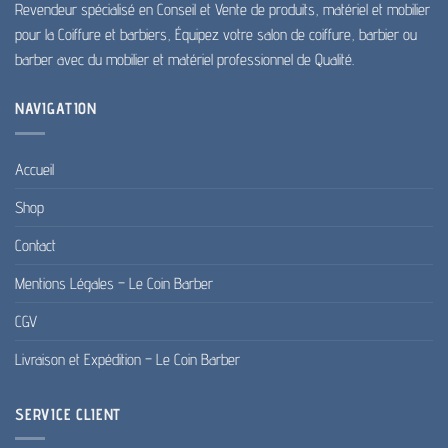
Revendeur spécialisé en Conseil et Vente de produits, matériel et mobilier
produit
pour la Coiffure et barbiers, Équipez votre salon de coiffure, barbier ou
barber avec du mobilier et matériel professionnel de Qualité.
NAVIGATION
Accueil
Shop
Contact
Mentions Légales – Le Coin Barber
CGV
Livraison et Expédition – Le Coin Barber
SERVICE CLIENT