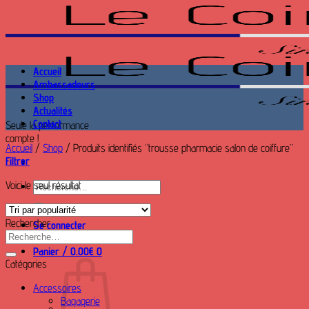
Passer
au
contenu
Accueil
Ambassadeurs
Shop
Actualités
Contact
Seule la performance
compte !
Accueil
/
Shop
/
Produits identifiés “trousse pharmacie salon de coiffure”
Filtrer
Voici le seul résultat
Recherche
pour :
Rechercher
Se connecter
Recherche
pour :
Panier /
0.00
€
0
Catégories
Accessoires
Bagagerie