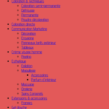
Coloration & Techniques
Coloration semi-permanente
Défrisage
Permanente
Poudre décolaration
Coloration directe
Communication Marketing
Décoration
Enseigne
Panneaux tarifs extérieur
Tableaux
Crème visage homme
Peeling
Esthetique
Epilation
Maquillage
Accessoires
Parfum d'intérieur
Massage
Onglerie
Soins Corporels
Extensions & accessoires
Franges
Gel douche