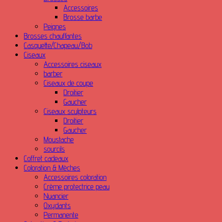
Accessoires
Brosse barbe
Peignes
Brosses chauffantes
Casquette/Chapeau/Bob
Ciseaux
Accessoires ciseaux
barber
Ciseaux de coupe
Droitier
Gaucher
Ciseaux sculpteurs
Droitier
Gaucher
Moustache
sourcils
Coffret cadeaux
Coloration & Mèches
Accessoires coloration
Crème protectrice peau
Nuancier
Oxydants
Permanente