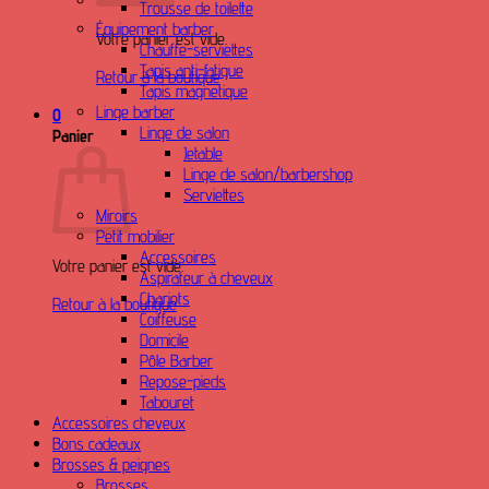
Trousse de toilette
Équipement barber
Votre panier est vide.
Chauffe-serviettes
Tapis anti-fatigue
Retour à la boutique
Tapis magnetique
Linge barber
0
Linge de salon
Panier
Jetable
Linge de salon/barbershop
Serviettes
Miroirs
Petit mobilier
Accessoires
Votre panier est vide.
Aspirateur à cheveux
Chariots
Retour à la boutique
Coiffeuse
Domicile
Pôle Barber
Repose-pieds
Tabouret
Accessoires cheveux
Bons cadeaux
Brosses & peignes
Brosses