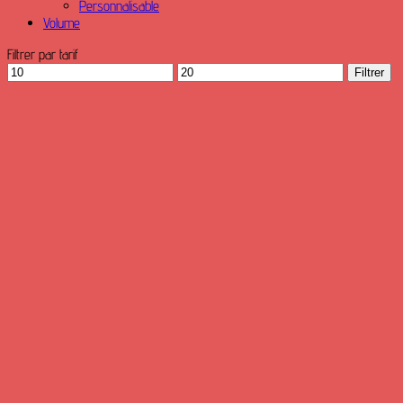
Personnalisable
Volume
Filtrer par tarif
Prix
Prix
Filtrer
min
max