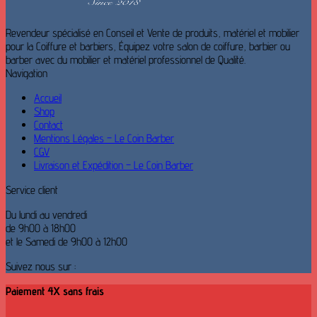
Revendeur spécialisé en Conseil et Vente de produits, matériel et mobilier
pour la Coiffure et barbiers, Équipez votre salon de coiffure, barbier ou
barber avec du mobilier et matériel professionnel de Qualité.
Navigation
Accueil
Shop
Contact
Mentions Légales – Le Coin Barber
CGV
Livraison et Expédition – Le Coin Barber
Service client
Du lundi au vendredi
de 9h00 à 18h00
et le Samedi de 9h00 à 12h00
Suivez nous sur :
Paiement 4X sans frais
V