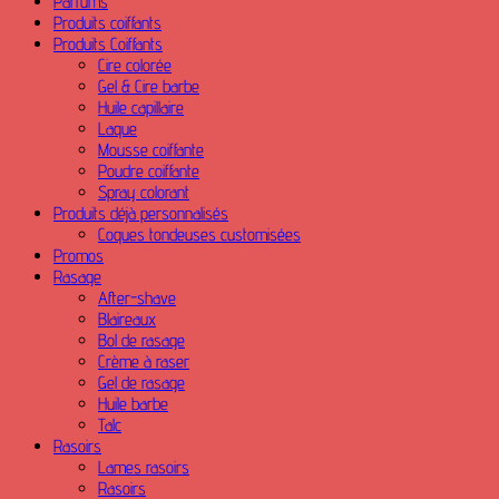
Parfums
Produits coiffants
Produits Coiffants
Cire colorée
Gel & Cire barbe
Huile capillaire
Laque
Mousse coiffante
Poudre coiffante
Spray colorant
Produits déjà personnalisés
Coques tondeuses customisées
Promos
Rasage
After-shave
Blaireaux
Bol de rasage
Crème à raser
Gel de rasage
Huile barbe
Talc
Rasoirs
Lames rasoirs
Rasoirs