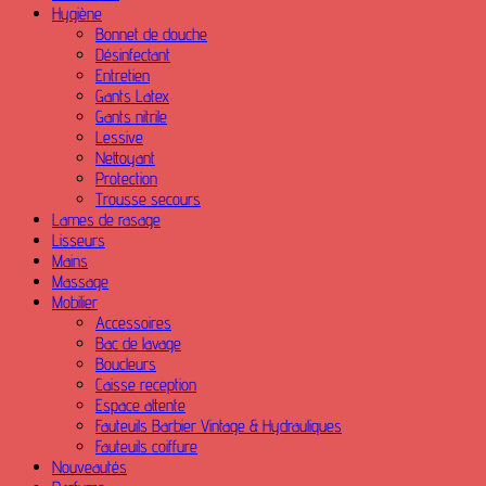
Hygiène
Bonnet de douche
Désinfectant
Entretien
Gants Latex
Gants nitrile
Lessive
Nettoyant
Protection
Trousse secours
Lames de rasage
Lisseurs
Mains
Massage
Mobilier
Accessoires
Bac de lavage
Boucleurs
Caisse reception
Espace attente
Fauteuils Barbier Vintage & Hydrauliques
Fauteuils coiffure
Nouveautés