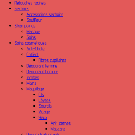
Retouches racines
Séchoirs
Accessoires séchoirs
Souffleur
Shampoings
Masque
Soins
Soins cosmetiques
Anti-Chute
Coiffant
Fibres capillaires
Déodorant femme
Déodorant homme
Jambes
Mains
Maquillage
Cils
Lèvres
Sourcils
Visage
Yeux
Anti-cernes
Mascara
Poudre texturisante