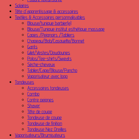
Solaires
Tête d'apprentissage & accessoires
Textiles & Accessoires personnalisables
Blouse/tunique barbier(e)
Blouse/Tunique institut esthétique massage
Capes /Peignoirs /Tabliers
Chapeau/Bob/Casquette/Bonnet
Gants
Gilet/Vestes/Doudounes
Polos/Tee-shirts/Sweats
Sèche-cheveux
Tablier/Cape/Blouse/Pancho
Vaporisateur avec logo
Tondeuses
Accessoires tondeuses
Combo
Contre peignes
Shaver
Tête de coupe
Tondeuse de coupe
Tondeuse de finition
Tondeuse Nez Oreilles
Vaporisateurs/Brumisateurs