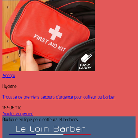
Aperçu
Hygiène
Trousse de premiers secours d’urgence pour coiffeur ou barber
16.90
€
TTC
Ajouter au panier
Boutique en ligne pour coiffeurs et barbiers