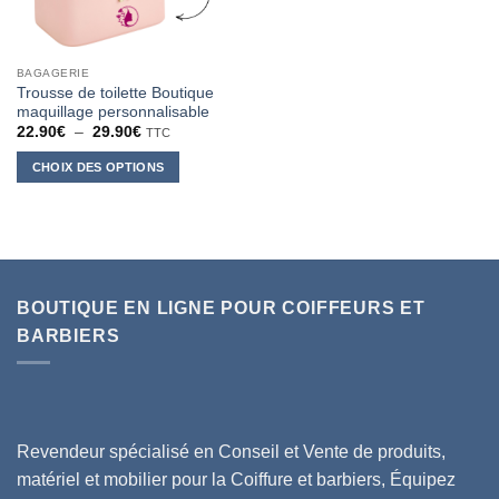
BAGAGERIE
Trousse de toilette Boutique
maquillage personnalisable
Plage
22.90
€
–
29.90
€
TTC
de
prix :
CHOIX DES OPTIONS
22.90€
à
Ce
29.90€
produit
a
plusieurs
variations.
BOUTIQUE EN LIGNE POUR COIFFEURS ET
Les
options
BARBIERS
peuvent
être
choisies
sur
la
Revendeur spécialisé en Conseil et Vente de produits,
page
matériel et mobilier pour la Coiffure et barbiers, Équipez
du