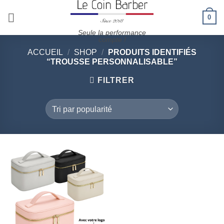
Passer
0
au
contenu
Seule la performance
compte !
ACCUEIL
/
SHOP
/
PRODUITS IDENTIFIÉS
“TROUSSE PERSONNALISABLE”
FILTRER