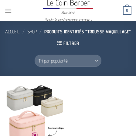
Passer
0
au
contenu
Seule la performance compte !
ACCUEIL
/
SHOP
/
PRODUITS IDENTIFIÉS “TROUSSE MAQUILLAGE”
FILTRER