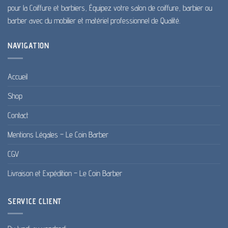
produit
pour la Coiffure et barbiers, Équipez votre salon de coiffure, barbier ou
barber avec du mobilier et matériel professionnel de Qualité.
NAVIGATION
Accueil
Shop
Contact
Mentions Légales – Le Coin Barber
CGV
Livraison et Expédition – Le Coin Barber
SERVICE CLIENT