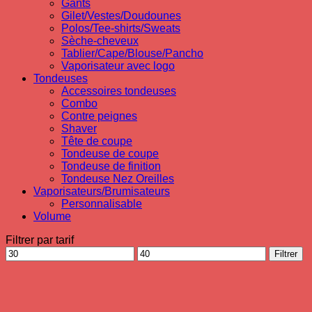
Gants
Gilet/Vestes/Doudounes
Polos/Tee-shirts/Sweats
Sèche-cheveux
Tablier/Cape/Blouse/Pancho
Vaporisateur avec logo
Tondeuses
Accessoires tondeuses
Combo
Contre peignes
Shaver
Tête de coupe
Tondeuse de coupe
Tondeuse de finition
Tondeuse Nez Oreilles
Vaporisateurs/Brumisateurs
Personnalisable
Volume
Filtrer par tarif
Prix
Prix
Filtrer
min
max