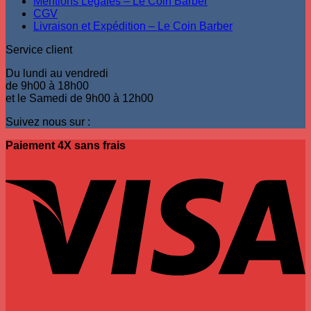
Mentions Légales – Le Coin Barber
CGV
Livraison et Expédition – Le Coin Barber
Service client
Du lundi au vendredi
de 9h00 à 18h00
et le Samedi de 9h00 à 12h00
Suivez nous sur :
Paiement 4X sans frais
V
P