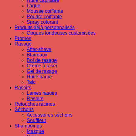
Huile capillaire
Laque
Mousse coiffante
Poudre coiffante
Spray colorant
Produits déjà personnalisés
Coques tondeuses customisées
Promos
Rasage
After-shave
Blaireaux
Bol de rasage
Crème à raser
Gel de rasage
Huile barbe
Talc
Rasoirs
Lames rasoirs
Rasoirs
Retouches racines
Séchoirs
Accessoires séchoirs
Souffleur
Shampoings
Masque