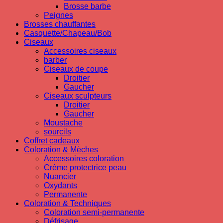
Brosse barbe
Peignes
Brosses chauffantes
Casquette/Chapeau/Bob
Ciseaux
Accessoires ciseaux
barber
Ciseaux de coupe
Droitier
Gaucher
Ciseaux sculpteurs
Droitier
Gaucher
Moustache
sourcils
Coffret cadeaux
Coloration & Mèches
Accessoires coloration
Crème protectrice peau
Nuancier
Oxydants
Permanente
Coloration & Techniques
Coloration semi-permanente
Défrisage