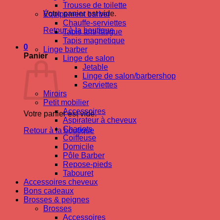
Trousse de toilette
Votre panier est vide.
Équipement barber
Chauffe-serviettes
Retour à la boutique
Tapis anti-fatigue
Tapis magnetique
0
Linge barber
Panier
Linge de salon
Jetable
Linge de salon/barbershop
Serviettes
Miroirs
Petit mobilier
Accessoires
Votre panier est vide.
Aspirateur à cheveux
Chariots
Retour à la boutique
Coiffeuse
Domicile
Pôle Barber
Repose-pieds
Tabouret
Accessoires cheveux
Bons cadeaux
Brosses & peignes
Brosses
Accessoires