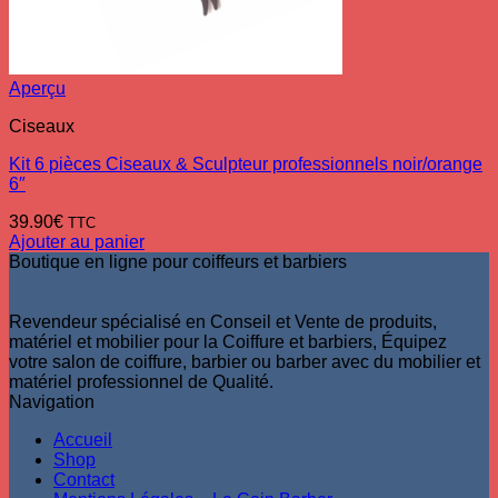
Aperçu
Ciseaux
Kit 6 pièces Ciseaux & Sculpteur professionnels noir/orange
6″
39.90
€
TTC
Ajouter au panier
Boutique en ligne pour coiffeurs et barbiers
Revendeur spécialisé en Conseil et Vente de produits,
matériel et mobilier pour la Coiffure et barbiers, Équipez
votre salon de coiffure, barbier ou barber avec du mobilier et
matériel professionnel de Qualité.
Navigation
Accueil
Shop
Contact