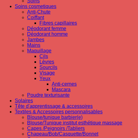
Soins
Soins cosmetiques
Anti-Chute
Coiffant
Fibres capillaires
Déodorant femme
Déodorant homme
Jambes
Mains
Maquillage
Cils
Lèvres
Sourcils
Visage
Yeux
Anti-cernes
Mascara
Poudre texturisante
Solaires
Tête d'apprentissage & accessoires
Textiles & Accessoires personnalisables
Blouse/tunique barbier(e)
Blouse/Tunique institut esthétique massage
Capes /Peignoirs /Tabliers
Chapeau/Bob/Casquette/Bonnet