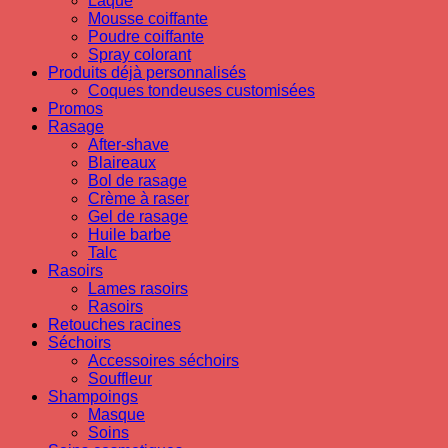
Laque
Mousse coiffante
Poudre coiffante
Spray colorant
Produits déjà personnalisés
Coques tondeuses customisées
Promos
Rasage
After-shave
Blaireaux
Bol de rasage
Crème à raser
Gel de rasage
Huile barbe
Talc
Rasoirs
Lames rasoirs
Rasoirs
Retouches racines
Séchoirs
Accessoires séchoirs
Souffleur
Shampoings
Masque
Soins