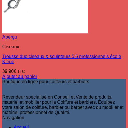
Aperçu
Ciseaux
Trousse duo ciseaux & sculpteurs 5’5 professionnels école
Kiepe
39.90
€
TTC
Ajouter au panier
Boutique en ligne pour coiffeurs et barbiers
Revendeur spécialisé en Conseil et Vente de produits,
matériel et mobilier pour la Coiffure et barbiers, Équipez
votre salon de coiffure, barbier ou barber avec du mobilier et
matériel professionnel de Qualité.
Navigation
Accueil