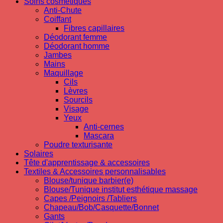
Soins cosmetiques
Anti-Chute
Coiffant
Fibres capillaires
Déodorant femme
Déodorant homme
Jambes
Mains
Maquillage
Cils
Lèvres
Sourcils
Visage
Yeux
Anti-cernes
Mascara
Poudre texturisante
Solaires
Tête d'apprentissage & accessoires
Textiles & Accessoires personnalisables
Blouse/tunique barbier(e)
Blouse/Tunique institut esthétique massage
Capes /Peignoirs /Tabliers
Chapeau/Bob/Casquette/Bonnet
Gants