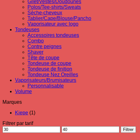
Gilet/Vestes/Doudounes
Polos/Tee-shirts/Sweats
Sèche-cheveux
Tablier/Cape/Blouse/Pancho
Vaporisateur avec logo
Tondeuses
Accessoires tondeuses
Combo
Contre peignes
Shaver
Tête de coupe
Tondeuse de coupe
Tondeuse de finition
Tondeuse Nez Oreilles
Vaporisateurs/Brumisateurs
Personnalisable
Volume
Marques
Kiepe
(1)
Filtrer par tarif
Prix
Prix
Filtrer
min
max