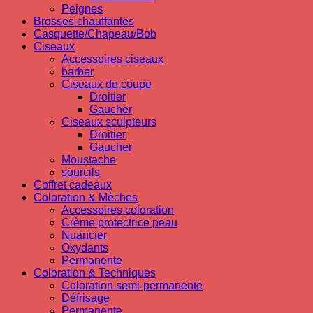
Peignes
Brosses chauffantes
Casquette/Chapeau/Bob
Ciseaux
Accessoires ciseaux
barber
Ciseaux de coupe
Droitier
Gaucher
Ciseaux sculpteurs
Droitier
Gaucher
Moustache
sourcils
Coffret cadeaux
Coloration & Mèches
Accessoires coloration
Crème protectrice peau
Nuancier
Oxydants
Permanente
Coloration & Techniques
Coloration semi-permanente
Défrisage
Permanente