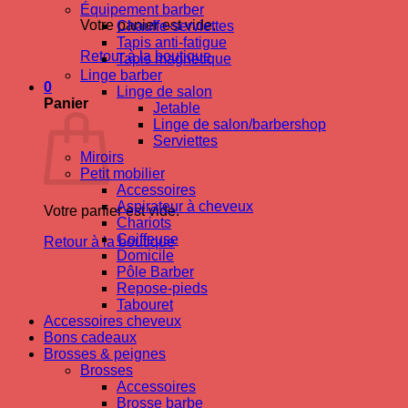
Équipement barber
Votre panier est vide.
Chauffe-serviettes
Tapis anti-fatigue
Retour à la boutique
Tapis magnetique
Linge barber
0
Linge de salon
Panier
Jetable
Linge de salon/barbershop
Serviettes
Miroirs
Petit mobilier
Accessoires
Aspirateur à cheveux
Votre panier est vide.
Chariots
Coiffeuse
Retour à la boutique
Domicile
Pôle Barber
Repose-pieds
Tabouret
Accessoires cheveux
Bons cadeaux
Brosses & peignes
Brosses
Accessoires
Brosse barbe