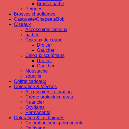
Brosse barbe
Peignes
Brosses chauffantes
Casquette/Chapeau/Bob
Ciseaux
Accessoires ciseaux
barber
Ciseaux de coupe
Droitier
Gaucher
Ciseaux sculpteurs
Droitier
Gaucher
Moustache
sourcils
Coffret cadeaux
Coloration & Mèches
Accessoires coloration
Crème protectrice peau
Nuancier
Oxydants
Permanente
Coloration & Techniques
Coloration semi-permanente
Défrisage