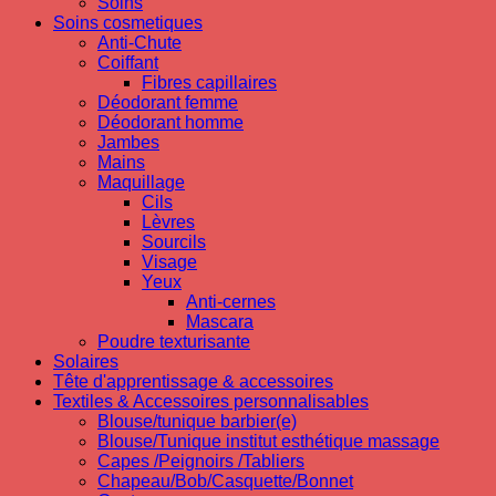
Soins
Soins cosmetiques
Anti-Chute
Coiffant
Fibres capillaires
Déodorant femme
Déodorant homme
Jambes
Mains
Maquillage
Cils
Lèvres
Sourcils
Visage
Yeux
Anti-cernes
Mascara
Poudre texturisante
Solaires
Tête d'apprentissage & accessoires
Textiles & Accessoires personnalisables
Blouse/tunique barbier(e)
Blouse/Tunique institut esthétique massage
Capes /Peignoirs /Tabliers
Chapeau/Bob/Casquette/Bonnet