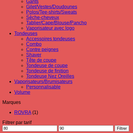
Gants
Gilet/Vestes/Doudounes
Polos/Tee-shirts/Sweats
Sèche-cheveux
Tablier/Cape/Blouse/Pancho
Vaporisateur avec logo
Tondeuses
Accessoires tondeuses
Combo
Contre peignes
Shaver
Tête de coupe
Tondeuse de coupe
Tondeuse de finition
Tondeuse Nez Oreilles
Vaporisateurs/Brumisateurs
Personnalisable
Volume
Marques
ROVRA
(1)
Filtrer par tarif
Prix
Prix
Filtrer
min
max