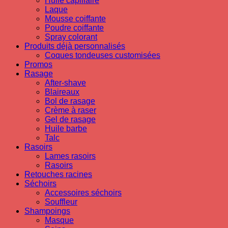
Huile capillaire
Laque
Mousse coiffante
Poudre coiffante
Spray colorant
Produits déjà personnalisés
Coques tondeuses customisées
Promos
Rasage
After-shave
Blaireaux
Bol de rasage
Crème à raser
Gel de rasage
Huile barbe
Talc
Rasoirs
Lames rasoirs
Rasoirs
Retouches racines
Séchoirs
Accessoires séchoirs
Souffleur
Shampoings
Masque