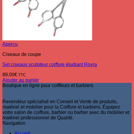
Aperçu
Ciseaux de coupe
Set ciseaux sculpteur coiffure étudiant Rovra
89.00
€
TTC
Ajouter au panier
Boutique en ligne pour coiffeurs et barbiers
Revendeur spécialisé en Conseil et Vente de produits,
matériel et mobilier pour la Coiffure et barbiers, Équipez
votre salon de coiffure, barbier ou barber avec du mobilier et
matériel professionnel de Qualité.
Navigation
Accueil