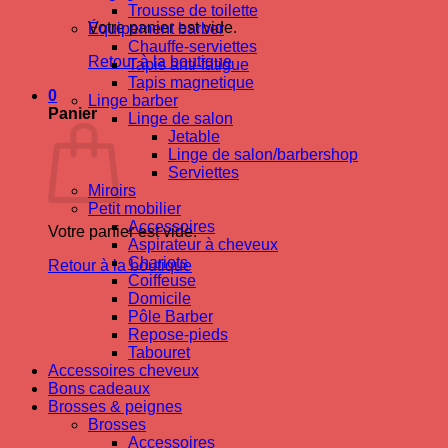
Trousse de toilette
Votre panier est vide.
Équipement barber
Chauffe-serviettes
Retour à la boutique
Tapis anti-fatigue
Tapis magnetique
0
Linge barber
Panier
Linge de salon
Jetable
Linge de salon/barbershop
Serviettes
Miroirs
Petit mobilier
Accessoires
Votre panier est vide.
Aspirateur à cheveux
Chariots
Retour à la boutique
Coiffeuse
Domicile
Pôle Barber
Repose-pieds
Tabouret
Accessoires cheveux
Bons cadeaux
Brosses & peignes
Brosses
Accessoires