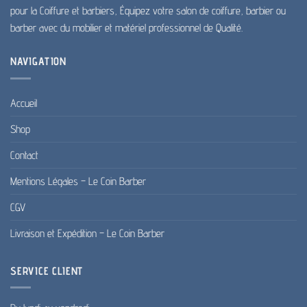
produit
pour la Coiffure et barbiers, Équipez votre salon de coiffure, barbier ou
barber avec du mobilier et matériel professionnel de Qualité.
NAVIGATION
Accueil
Shop
Contact
Mentions Légales – Le Coin Barber
CGV
Livraison et Expédition – Le Coin Barber
SERVICE CLIENT