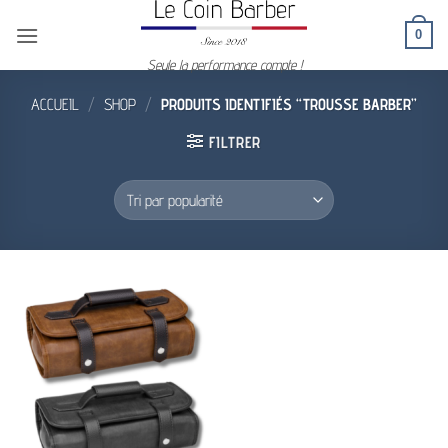
Passer
0
au
contenu
Seule la performance compte !
ACCUEIL
/
SHOP
/
PRODUITS IDENTIFIÉS “TROUSSE BARBER”
FILTRER