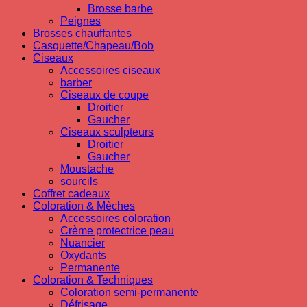
Brosse barbe
Peignes
Brosses chauffantes
Casquette/Chapeau/Bob
Ciseaux
Accessoires ciseaux
barber
Ciseaux de coupe
Droitier
Gaucher
Ciseaux sculpteurs
Droitier
Gaucher
Moustache
sourcils
Coffret cadeaux
Coloration & Mèches
Accessoires coloration
Crème protectrice peau
Nuancier
Oxydants
Permanente
Coloration & Techniques
Coloration semi-permanente
Défrisage