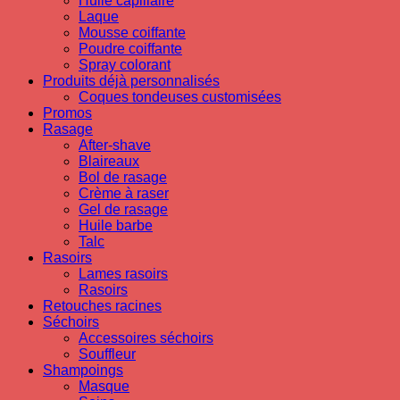
Huile capillaire
Laque
Mousse coiffante
Poudre coiffante
Spray colorant
Produits déjà personnalisés
Coques tondeuses customisées
Promos
Rasage
After-shave
Blaireaux
Bol de rasage
Crème à raser
Gel de rasage
Huile barbe
Talc
Rasoirs
Lames rasoirs
Rasoirs
Retouches racines
Séchoirs
Accessoires séchoirs
Souffleur
Shampoings
Masque