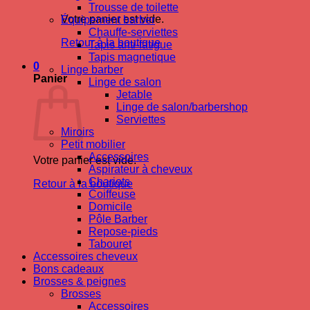
Trousse de toilette
Votre panier est vide.
Équipement barber
Chauffe-serviettes
Retour à la boutique
Tapis anti-fatigue
Tapis magnetique
0
Linge barber
Panier
Linge de salon
Jetable
Linge de salon/barbershop
Serviettes
Miroirs
Petit mobilier
Accessoires
Votre panier est vide.
Aspirateur à cheveux
Chariots
Retour à la boutique
Coiffeuse
Domicile
Pôle Barber
Repose-pieds
Tabouret
Accessoires cheveux
Bons cadeaux
Brosses & peignes
Brosses
Accessoires