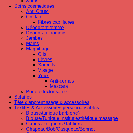
Soins
Soins cosmetiques
Anti-Chute
Coiffant
Fibres capillaires
Déodorant femme
Déodorant homme
Jambes
Mains
Maquillage
Cils
Lèvres
Sourcils
Visage
Yeux
Anti-cernes
Mascara
Poudre texturisante
Solaires
Tête d'apprentissage & accessoires
Textiles & Accessoires personnalisables
Blouse/tunique barbier(e)
Blouse/Tunique institut esthétique massage
Capes /Peignoirs /Tabliers
Chapeau/Bob/Casquette/Bonnet