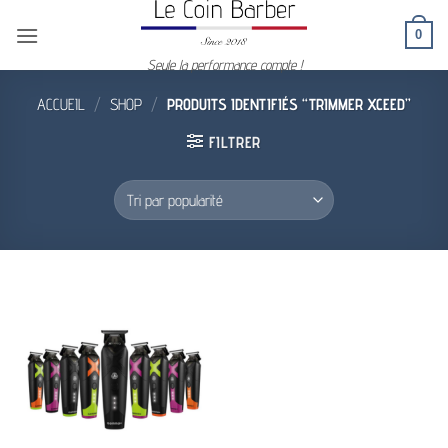
Passer
0
au
contenu
Seule la performance compte !
ACCUEIL
/
SHOP
/
PRODUITS IDENTIFIÉS “TRIMMER XCEED”
FILTRER