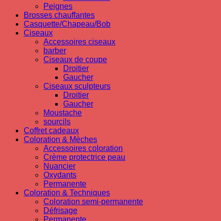
Peignes
Brosses chauffantes
Casquette/Chapeau/Bob
Ciseaux
Accessoires ciseaux
barber
Ciseaux de coupe
Droitier
Gaucher
Ciseaux sculpteurs
Droitier
Gaucher
Moustache
sourcils
Coffret cadeaux
Coloration & Mèches
Accessoires coloration
Crème protectrice peau
Nuancier
Oxydants
Permanente
Coloration & Techniques
Coloration semi-permanente
Défrisage
Permanente