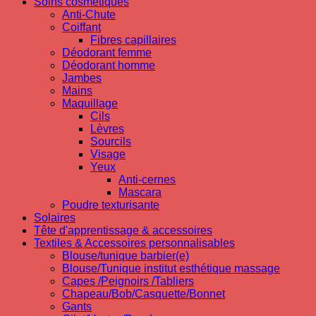
Soins cosmetiques
Anti-Chute
Coiffant
Fibres capillaires
Déodorant femme
Déodorant homme
Jambes
Mains
Maquillage
Cils
Lèvres
Sourcils
Visage
Yeux
Anti-cernes
Mascara
Poudre texturisante
Solaires
Tête d'apprentissage & accessoires
Textiles & Accessoires personnalisables
Blouse/tunique barbier(e)
Blouse/Tunique institut esthétique massage
Capes /Peignoirs /Tabliers
Chapeau/Bob/Casquette/Bonnet
Gants