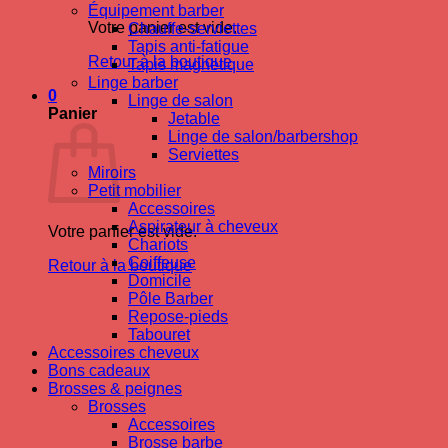
Équipement barber
Votre panier est vide.
Chauffe-serviettes
Tapis anti-fatigue
Retour à la boutique
Tapis magnetique
Linge barber
0
Linge de salon
Panier
Jetable
Linge de salon/barbershop
Serviettes
Miroirs
Petit mobilier
Accessoires
Aspirateur à cheveux
Votre panier est vide.
Chariots
Coiffeuse
Retour à la boutique
Domicile
Pôle Barber
Repose-pieds
Tabouret
Accessoires cheveux
Bons cadeaux
Brosses & peignes
Brosses
Accessoires
Brosse barbe