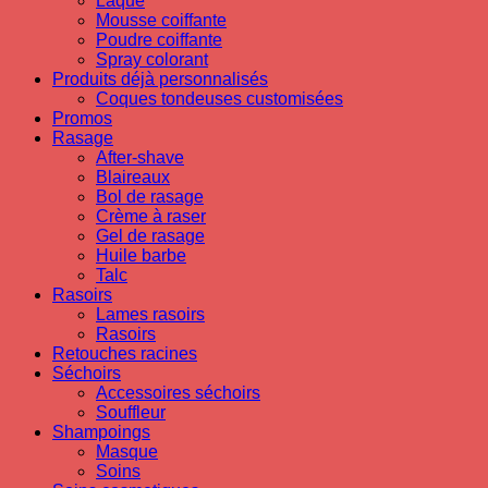
Laque
Mousse coiffante
Poudre coiffante
Spray colorant
Produits déjà personnalisés
Coques tondeuses customisées
Promos
Rasage
After-shave
Blaireaux
Bol de rasage
Crème à raser
Gel de rasage
Huile barbe
Talc
Rasoirs
Lames rasoirs
Rasoirs
Retouches racines
Séchoirs
Accessoires séchoirs
Souffleur
Shampoings
Masque
Soins