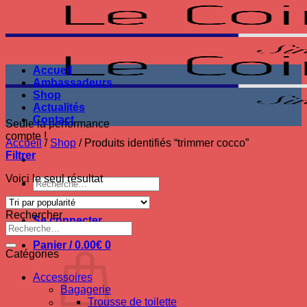
Passer
au
contenu
Accueil
Ambassadeurs
Shop
Actualités
Contact
Seule la performance
compte !
Accueil
/
Shop
/
Produits identifiés “trimmer cocco”
Filtrer
Voici le seul résultat
Recherche
pour :
Rechercher
Se connecter
Recherche
pour :
Panier /
0.00
€
0
Catégories
Accessoires
Bagagerie
Trousse de toilette