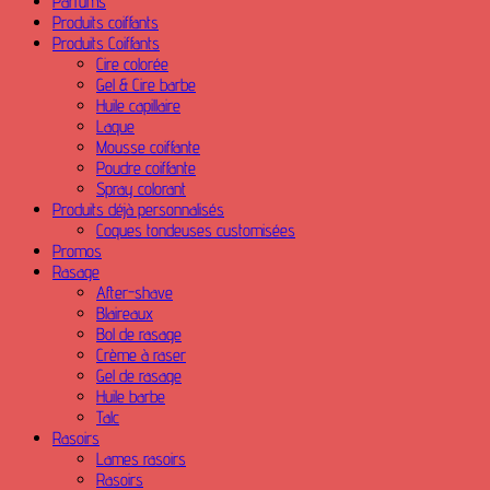
Parfums
Produits coiffants
Produits Coiffants
Cire colorée
Gel & Cire barbe
Huile capillaire
Laque
Mousse coiffante
Poudre coiffante
Spray colorant
Produits déjà personnalisés
Coques tondeuses customisées
Promos
Rasage
After-shave
Blaireaux
Bol de rasage
Crème à raser
Gel de rasage
Huile barbe
Talc
Rasoirs
Lames rasoirs
Rasoirs