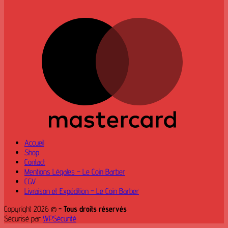
M
Accueil
Shop
Contact
Mentions Légales – Le Coin Barber
CGV
Livraison et Expédition – Le Coin Barber
Copyright 2026 ©
- Tous droits réservés
Sécurisé par
WPSécurité