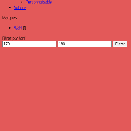
Personnalisable
Volume
Marques
Wahl
(1)
Filtrer par tarif
Prix
Prix
Filtrer
min
max