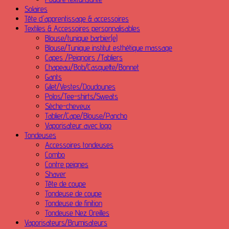
Solaires
Tête d'apprentissage & accessoires
Textiles & Accessoires personnalisables
Blouse/tunique barbier(e)
Blouse/Tunique institut esthétique massage
Capes /Peignoirs /Tabliers
Chapeau/Bob/Casquette/Bonnet
Gants
Gilet/Vestes/Doudounes
Polos/Tee-shirts/Sweats
Sèche-cheveux
Tablier/Cape/Blouse/Pancho
Vaporisateur avec logo
Tondeuses
Accessoires tondeuses
Combo
Contre peignes
Shaver
Tête de coupe
Tondeuse de coupe
Tondeuse de finition
Tondeuse Nez Oreilles
Vaporisateurs/Brumisateurs