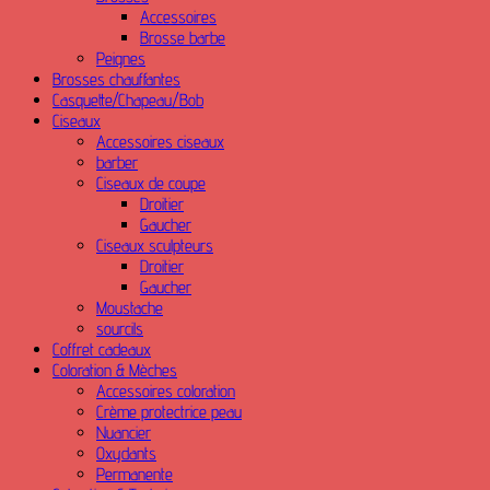
Accessoires
Brosse barbe
Peignes
Brosses chauffantes
Casquette/Chapeau/Bob
Ciseaux
Accessoires ciseaux
barber
Ciseaux de coupe
Droitier
Gaucher
Ciseaux sculpteurs
Droitier
Gaucher
Moustache
sourcils
Coffret cadeaux
Coloration & Mèches
Accessoires coloration
Crème protectrice peau
Nuancier
Oxydants
Permanente