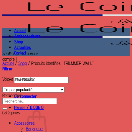
Passer
au
contenu
Accueil
Ambassadeurs
Shop
Actualités
Contact
Seule la performance
compte !
Accueil
/
Shop
/
Produits identifiés “TRILMMER WAHL”
Filtrer
Voici le seul résultat
Recherche
pour :
Rechercher
Se connecter
Recherche
pour :
Panier /
0.00
€
0
Catégories
Accessoires
Bagagerie