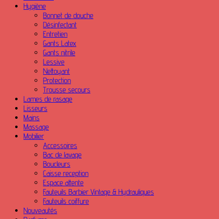
Hygiène
Bonnet de douche
Désinfectant
Entretien
Gants Latex
Gants nitrile
Lessive
Nettoyant
Protection
Trousse secours
Lames de rasage
Lisseurs
Mains
Massage
Mobilier
Accessoires
Bac de lavage
Boucleurs
Caisse reception
Espace attente
Fauteuils Barbier Vintage & Hydrauliques
Fauteuils coiffure
Nouveautés