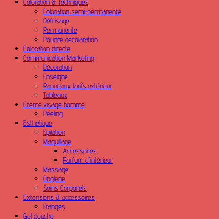
Coloration & Techniques
Coloration semi-permanente
Défrisage
Permanente
Poudre décolaration
Coloration directe
Communication Marketing
Décoration
Enseigne
Panneaux tarifs extérieur
Tableaux
Crème visage homme
Peeling
Esthetique
Epilation
Maquillage
Accessoires
Parfum d'intérieur
Massage
Onglerie
Soins Corporels
Extensions & accessoires
Franges
Gel douche