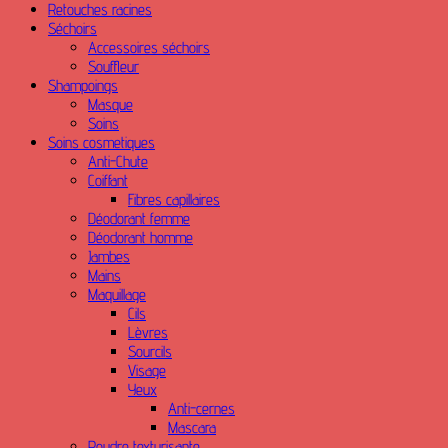
Retouches racines
Séchoirs
Accessoires séchoirs
Souffleur
Shampoings
Masque
Soins
Soins cosmetiques
Anti-Chute
Coiffant
Fibres capillaires
Déodorant femme
Déodorant homme
Jambes
Mains
Maquillage
Cils
Lèvres
Sourcils
Visage
Yeux
Anti-cernes
Mascara
Poudre texturisante