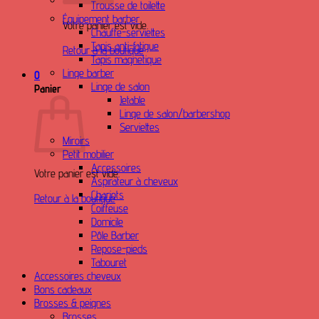
Trousse de toilette
Équipement barber
Votre panier est vide.
Chauffe-serviettes
Tapis anti-fatigue
Retour à la boutique
Tapis magnetique
Linge barber
0
Linge de salon
Panier
Jetable
Linge de salon/barbershop
Serviettes
Miroirs
Petit mobilier
Accessoires
Votre panier est vide.
Aspirateur à cheveux
Chariots
Retour à la boutique
Coiffeuse
Domicile
Pôle Barber
Repose-pieds
Tabouret
Accessoires cheveux
Bons cadeaux
Brosses & peignes
Brosses