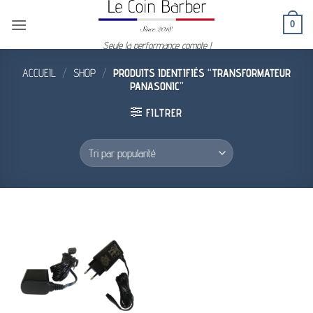
Passer
0
au
contenu
Seule la performance compte !
ACCUEIL
/
SHOP
/
PRODUITS IDENTIFIÉS “TRANSFORMATEUR
PANASONIC”
FILTRER