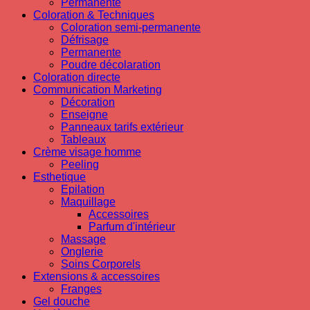
Permanente
Coloration & Techniques
Coloration semi-permanente
Défrisage
Permanente
Poudre décolaration
Coloration directe
Communication Marketing
Décoration
Enseigne
Panneaux tarifs extérieur
Tableaux
Crème visage homme
Peeling
Esthetique
Epilation
Maquillage
Accessoires
Parfum d'intérieur
Massage
Onglerie
Soins Corporels
Extensions & accessoires
Franges
Gel douche