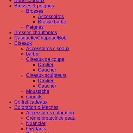
Bons cadeaux
Brosses & peignes
Brosses
Accessoires
Brosse barbe
Peignes
Brosses chauffantes
Casquette/Chapeau/Bob
Ciseaux
Accessoires ciseaux
barber
Ciseaux de coupe
Droitier
Gaucher
Ciseaux sculpteurs
Droitier
Gaucher
Moustache
sourcils
Coffret cadeaux
Coloration & Mèches
Accessoires coloration
Crème protectrice peau
Nuancier
Oxydants