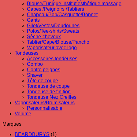
Blouse/Tunique institut esthétique massage
Capes /Peignoirs /Tabliers
Chapeau/Bob/Casquette/Bonnet
Gants
Gilet/Vestes/Doudounes
Polos/Tee-shirts/Sweats
Sèche-cheveux
Tablier/Cape/Blouse/Pancho
Vaporisateur avec logo
Tondeuses
Accessoires tondeuses
Combo
Contre peignes
Shaver
Tête de coupe
Tondeuse de coupe
Tondeuse de finition
Tondeuse Nez Oreilles
Vaporisateurs/Brumisateurs
Personnalisable
Volume
Marques
BEARDBURYS
(1)