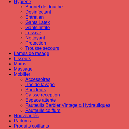
Hygiène
Bonnet de douche
Désinfectant
Entretien
Gants Latex
Gants nitrile
Lessive
Nettoyant
Protection
Trousse secours
Lames de rasage
Lisseurs
Mains
Massage
Mobilier
Accessoires
Bac de lavage
Boucleurs
Caisse reception
Espace attente
Fauteuils Barbier Vintage & Hydrauliques
Fauteuils coiffure
Nouveautés
Parfums
Produits coiffants