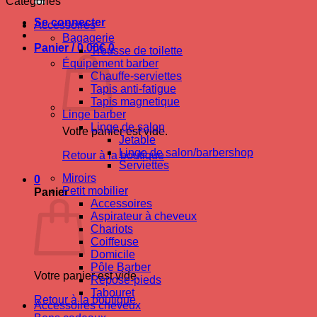
Catégories
Se connecter
Accessoires
Bagagerie
Panier /
0.00
€
0
Trousse de toilette
Équipement barber
Chauffe-serviettes
Tapis anti-fatigue
Tapis magnetique
Linge barber
Linge de salon
Votre panier est vide.
Jetable
Linge de salon/barbershop
Retour à la boutique
Serviettes
Miroirs
0
Petit mobilier
Panier
Accessoires
Aspirateur à cheveux
Chariots
Coiffeuse
Domicile
Pôle Barber
Votre panier est vide.
Repose-pieds
Tabouret
Retour à la boutique
Accessoires cheveux