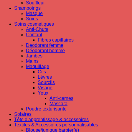
Souffleur
Shampoings
Masque
Soins
Soins cosmetiques
Anti-Chute
Coiffant
Fibres capillaires
Déodorant femme
Déodorant homme
Jambes
Mains
Maquillage
Cils
Lèvres
Sourcils
Visage
Yeux
Anti-cernes
Mascara
Poudre texturisante
Solaires
Tête d'apprentissage & accessoires
Textiles & Accessoires personnalisables
Blouse/tunique barbier(e)