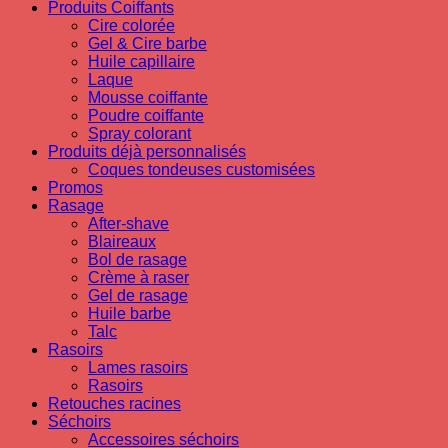
Produits Coiffants
Cire colorée
Gel & Cire barbe
Huile capillaire
Laque
Mousse coiffante
Poudre coiffante
Spray colorant
Produits déjà personnalisés
Coques tondeuses customisées
Promos
Rasage
After-shave
Blaireaux
Bol de rasage
Crème à raser
Gel de rasage
Huile barbe
Talc
Rasoirs
Lames rasoirs
Rasoirs
Retouches racines
Séchoirs
Accessoires séchoirs