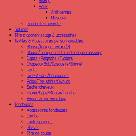
Visage
Yeux
Anti-cernes
Mascara
Poudre texturisante
Solaires
Tête d'apprentissage & accessoires
Textiles & Accessoires personnalisables
Blouse/tunique barbier(e)
Blouse/Tunique institut esthétique massage
Capes /Peignoirs /Tabliers
Chapeau/Bob/Casquette/Bonnet
Gants
Gilet/Vestes/Doudounes
Polos/Tee-shirts/Sweats
Sèche-cheveux
Tablier/Cape/Blouse/Pancho
Vaporisateur avec logo
Tondeuses
Accessoires tondeuses
Combo
Contre peignes
Shaver
Tête de coupe