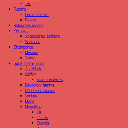
Talc
Rasoirs
Lames rasoirs
Rasoirs
Retouches racines
Séchoirs
Accessoires séchoirs
Souffleur
Shampoings
Masque
Soins
Soins cosmetiques
Anti-Chute
Coiffant
Fibres capillaires
Déodorant femme
Déodorant homme
Jambes
Mains
Maquillage
Cils
Lèvres
Sourcils