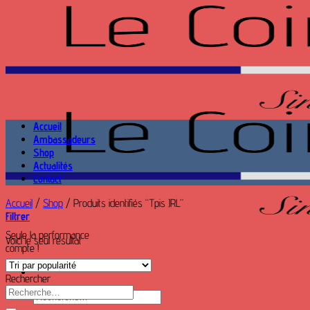
Passer
au
contenu
Accueil
Ambassadeurs
Shop
Actualités
Contact
Accueil
/
Shop
/
Produits identifiés “Tpis JRL”
Filtrer
Seule la performance
Voici le seul résultat
compte !
Rechercher
Recherche
Recherche
pour :
pour :