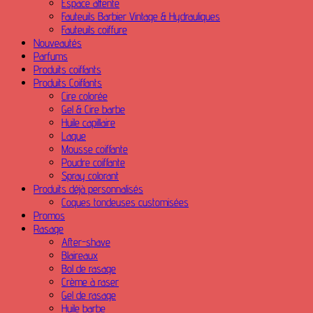
Espace attente
Fauteuils Barbier Vintage & Hydrauliques
Fauteuils coiffure
Nouveautés
Parfums
Produits coiffants
Produits Coiffants
Cire colorée
Gel & Cire barbe
Huile capillaire
Laque
Mousse coiffante
Poudre coiffante
Spray colorant
Produits déjà personnalisés
Coques tondeuses customisées
Promos
Rasage
After-shave
Blaireaux
Bol de rasage
Crème à raser
Gel de rasage
Huile barbe