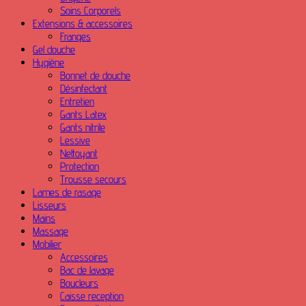
Soins Corporels
Extensions & accessoires
Franges
Gel douche
Hygiène
Bonnet de douche
Désinfectant
Entretien
Gants Latex
Gants nitrile
Lessive
Nettoyant
Protection
Trousse secours
Lames de rasage
Lisseurs
Mains
Massage
Mobilier
Accessoires
Bac de lavage
Boucleurs
Caisse reception