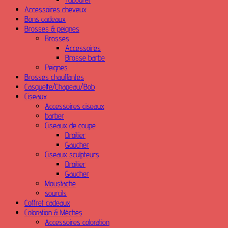
Accessoires cheveux
Bons cadeaux
Brosses & peignes
Brosses
Accessoires
Brosse barbe
Peignes
Brosses chauffantes
Casquette/Chapeau/Bob
Ciseaux
Accessoires ciseaux
barber
Ciseaux de coupe
Droitier
Gaucher
Ciseaux sculpteurs
Droitier
Gaucher
Moustache
sourcils
Coffret cadeaux
Coloration & Mèches
Accessoires coloration