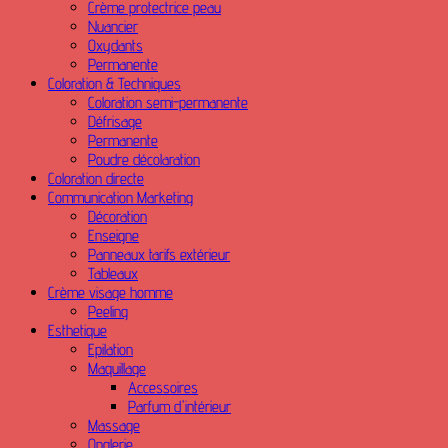
Crème protectrice peau
Nuancier
Oxydants
Permanente
Coloration & Techniques
Coloration semi-permanente
Défrisage
Permanente
Poudre décolaration
Coloration directe
Communication Marketing
Décoration
Enseigne
Panneaux tarifs extérieur
Tableaux
Crème visage homme
Peeling
Esthetique
Epilation
Maquillage
Accessoires
Parfum d'intérieur
Massage
Onglerie