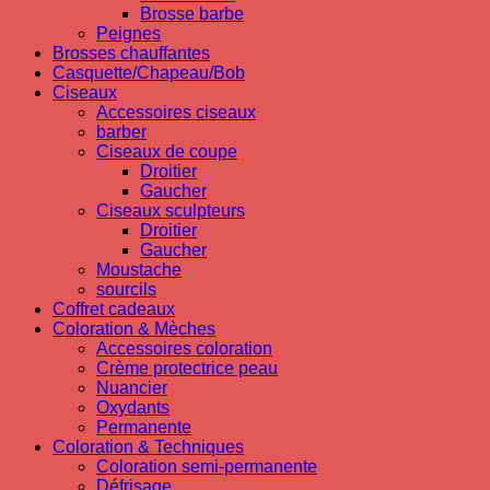
Brosse barbe
Peignes
Brosses chauffantes
Casquette/Chapeau/Bob
Ciseaux
Accessoires ciseaux
barber
Ciseaux de coupe
Droitier
Gaucher
Ciseaux sculpteurs
Droitier
Gaucher
Moustache
sourcils
Coffret cadeaux
Coloration & Mèches
Accessoires coloration
Crème protectrice peau
Nuancier
Oxydants
Permanente
Coloration & Techniques
Coloration semi-permanente
Défrisage