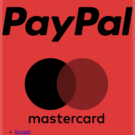
M
Accueil