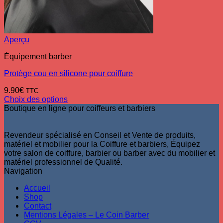
Aperçu
Équipement barber
Protège cou en silicone pour coiffure
9.90
€
TTC
Choix des options
Ce
Boutique en ligne pour coiffeurs et barbiers
produit
a
plusieurs
Revendeur spécialisé en Conseil et Vente de produits,
variations.
matériel et mobilier pour la Coiffure et barbiers, Équipez
Les
votre salon de coiffure, barbier ou barber avec du mobilier et
options
matériel professionnel de Qualité.
peuvent
Navigation
être
Accueil
choisies
Shop
sur
Contact
la
Mentions Légales – Le Coin Barber
page