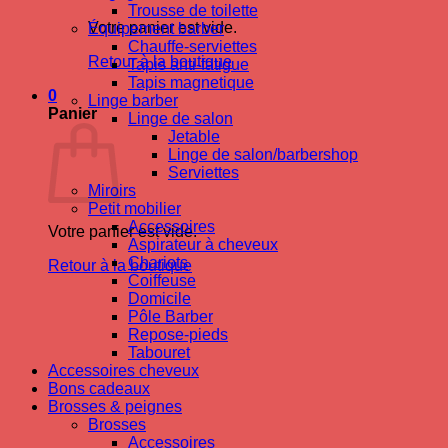
Trousse de toilette
Votre panier est vide.
Équipement barber
Chauffe-serviettes
Retour à la boutique
Tapis anti-fatigue
Tapis magnetique
0
Linge barber
Panier
Linge de salon
Jetable
Linge de salon/barbershop
Serviettes
Miroirs
Petit mobilier
Accessoires
Votre panier est vide.
Aspirateur à cheveux
Chariots
Retour à la boutique
Coiffeuse
Domicile
Pôle Barber
Repose-pieds
Tabouret
Accessoires cheveux
Bons cadeaux
Brosses & peignes
Brosses
Accessoires