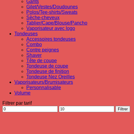
Gants
Gilet/Vestes/Doudounes
Polos/Tee-shirts/Sweats
Sèche-cheveux
Tablier/Cape/Blouse/Pancho
Vaporisateur avec logo
Tondeuses
Accessoires tondeuses
Combo
Contre peignes
Shaver
Tête de coupe
Tondeuse de coupe
Tondeuse de finition
Tondeuse Nez Oreilles
Vaporisateurs/Brumisateurs
Personnalisable
Volume
Filtrer par tarif
Prix
Prix
Filtrer
min
max