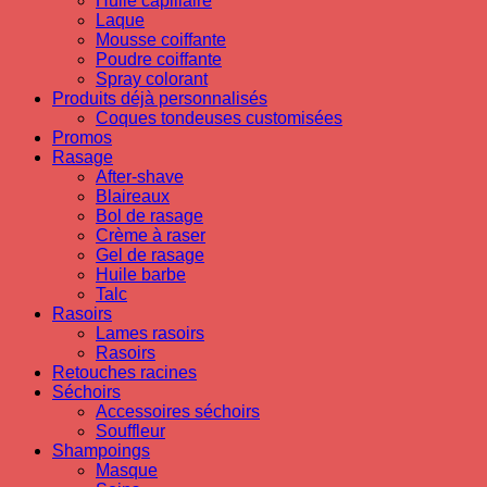
Huile capillaire
Laque
Mousse coiffante
Poudre coiffante
Spray colorant
Produits déjà personnalisés
Coques tondeuses customisées
Promos
Rasage
After-shave
Blaireaux
Bol de rasage
Crème à raser
Gel de rasage
Huile barbe
Talc
Rasoirs
Lames rasoirs
Rasoirs
Retouches racines
Séchoirs
Accessoires séchoirs
Souffleur
Shampoings
Masque