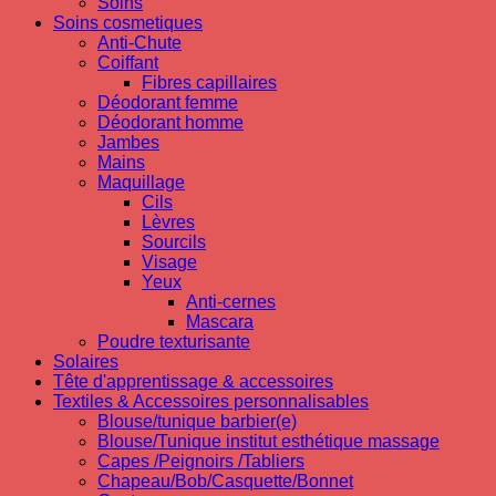
Soins
Soins cosmetiques
Anti-Chute
Coiffant
Fibres capillaires
Déodorant femme
Déodorant homme
Jambes
Mains
Maquillage
Cils
Lèvres
Sourcils
Visage
Yeux
Anti-cernes
Mascara
Poudre texturisante
Solaires
Tête d'apprentissage & accessoires
Textiles & Accessoires personnalisables
Blouse/tunique barbier(e)
Blouse/Tunique institut esthétique massage
Capes /Peignoirs /Tabliers
Chapeau/Bob/Casquette/Bonnet