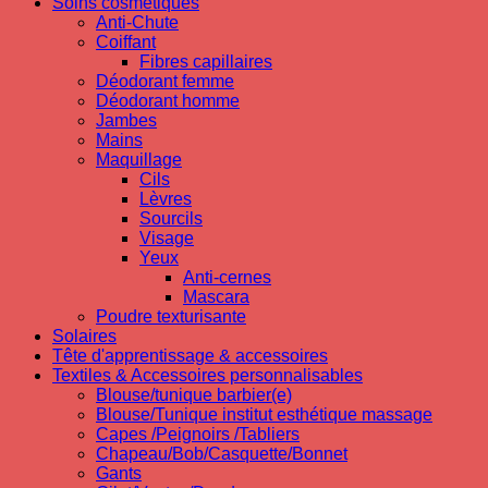
Soins cosmetiques
Anti-Chute
Coiffant
Fibres capillaires
Déodorant femme
Déodorant homme
Jambes
Mains
Maquillage
Cils
Lèvres
Sourcils
Visage
Yeux
Anti-cernes
Mascara
Poudre texturisante
Solaires
Tête d'apprentissage & accessoires
Textiles & Accessoires personnalisables
Blouse/tunique barbier(e)
Blouse/Tunique institut esthétique massage
Capes /Peignoirs /Tabliers
Chapeau/Bob/Casquette/Bonnet
Gants