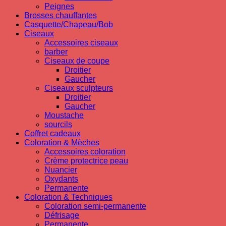
Peignes
Brosses chauffantes
Casquette/Chapeau/Bob
Ciseaux
Accessoires ciseaux
barber
Ciseaux de coupe
Droitier
Gaucher
Ciseaux sculpteurs
Droitier
Gaucher
Moustache
sourcils
Coffret cadeaux
Coloration & Mèches
Accessoires coloration
Crème protectrice peau
Nuancier
Oxydants
Permanente
Coloration & Techniques
Coloration semi-permanente
Défrisage
Permanente