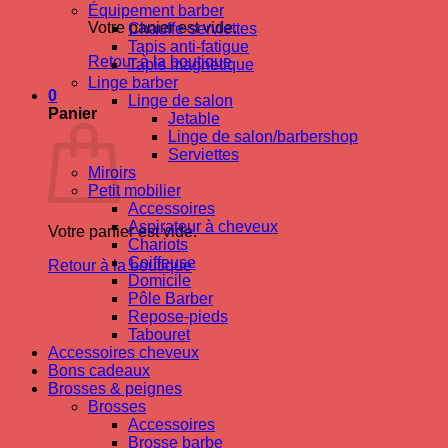
Équipement barber
Votre panier est vide.
Chauffe-serviettes
Tapis anti-fatigue
Retour à la boutique
Tapis magnetique
Linge barber
0
Linge de salon
Panier
Jetable
Linge de salon/barbershop
Serviettes
Miroirs
Petit mobilier
Accessoires
Aspirateur à cheveux
Votre panier est vide.
Chariots
Coiffeuse
Retour à la boutique
Domicile
Pôle Barber
Repose-pieds
Tabouret
Accessoires cheveux
Bons cadeaux
Brosses & peignes
Brosses
Accessoires
Brosse barbe