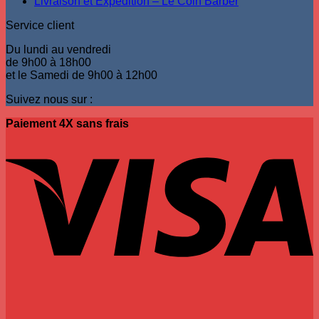
Livraison et Expédition – Le Coin Barber
produit
Service client
Du lundi au vendredi
de 9h00 à 18h00
et le Samedi de 9h00 à 12h00
Suivez nous sur :
Paiement 4X sans frais
V
P