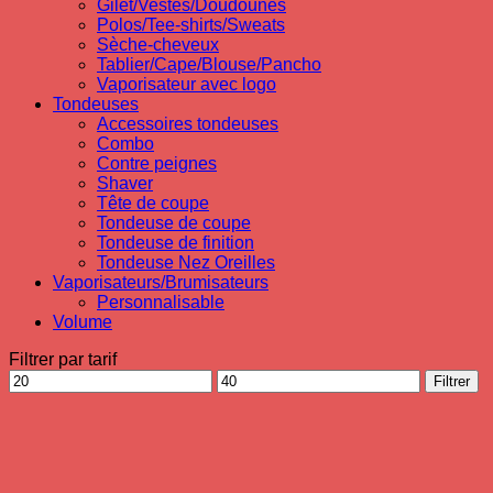
Gilet/Vestes/Doudounes
Polos/Tee-shirts/Sweats
Sèche-cheveux
Tablier/Cape/Blouse/Pancho
Vaporisateur avec logo
Tondeuses
Accessoires tondeuses
Combo
Contre peignes
Shaver
Tête de coupe
Tondeuse de coupe
Tondeuse de finition
Tondeuse Nez Oreilles
Vaporisateurs/Brumisateurs
Personnalisable
Volume
Filtrer par tarif
Prix
Prix
Filtrer
min
max