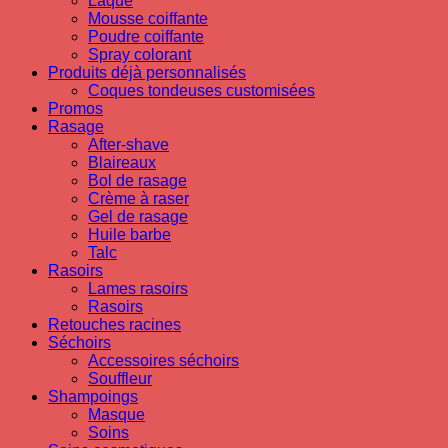
Laque
Mousse coiffante
Poudre coiffante
Spray colorant
Produits déjà personnalisés
Coques tondeuses customisées
Promos
Rasage
After-shave
Blaireaux
Bol de rasage
Crème à raser
Gel de rasage
Huile barbe
Talc
Rasoirs
Lames rasoirs
Rasoirs
Retouches racines
Séchoirs
Accessoires séchoirs
Souffleur
Shampoings
Masque
Soins