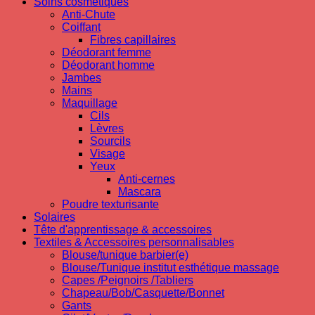
Soins cosmetiques
Anti-Chute
Coiffant
Fibres capillaires
Déodorant femme
Déodorant homme
Jambes
Mains
Maquillage
Cils
Lèvres
Sourcils
Visage
Yeux
Anti-cernes
Mascara
Poudre texturisante
Solaires
Tête d'apprentissage & accessoires
Textiles & Accessoires personnalisables
Blouse/tunique barbier(e)
Blouse/Tunique institut esthétique massage
Capes /Peignoirs /Tabliers
Chapeau/Bob/Casquette/Bonnet
Gants