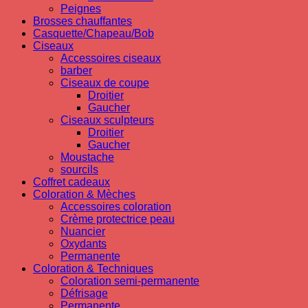
Peignes
Brosses chauffantes
Casquette/Chapeau/Bob
Ciseaux
Accessoires ciseaux
barber
Ciseaux de coupe
Droitier
Gaucher
Ciseaux sculpteurs
Droitier
Gaucher
Moustache
sourcils
Coffret cadeaux
Coloration & Mèches
Accessoires coloration
Crème protectrice peau
Nuancier
Oxydants
Permanente
Coloration & Techniques
Coloration semi-permanente
Défrisage
Permanente