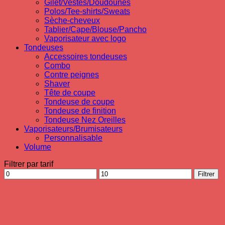
Gilet/Vestes/Doudounes
Polos/Tee-shirts/Sweats
Sèche-cheveux
Tablier/Cape/Blouse/Pancho
Vaporisateur avec logo
Tondeuses
Accessoires tondeuses
Combo
Contre peignes
Shaver
Tête de coupe
Tondeuse de coupe
Tondeuse de finition
Tondeuse Nez Oreilles
Vaporisateurs/Brumisateurs
Personnalisable
Volume
Filtrer par tarif
Prix
Prix
Filtrer
min
max