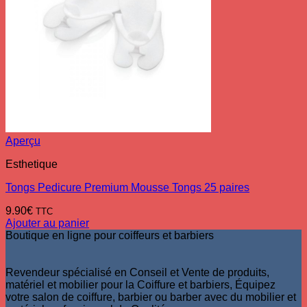
Aperçu
Esthetique
Tongs Pedicure Premium Mousse Tongs 25 paires
9.90
€
TTC
Ajouter au panier
Boutique en ligne pour coiffeurs et barbiers
Revendeur spécialisé en Conseil et Vente de produits,
matériel et mobilier pour la Coiffure et barbiers, Équipez
votre salon de coiffure, barbier ou barber avec du mobilier et