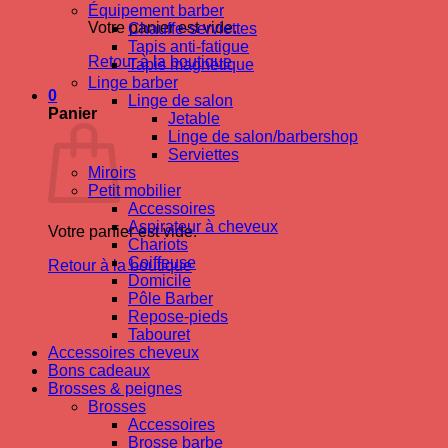
Équipement barber
Votre panier est vide.
Chauffe-serviettes
Tapis anti-fatigue
Retour à la boutique
Tapis magnetique
Linge barber
0
Linge de salon
Panier
Jetable
Linge de salon/barbershop
Serviettes
Miroirs
Petit mobilier
Accessoires
Aspirateur à cheveux
Votre panier est vide.
Chariots
Coiffeuse
Retour à la boutique
Domicile
Pôle Barber
Repose-pieds
Tabouret
Accessoires cheveux
Bons cadeaux
Brosses & peignes
Brosses
Accessoires
Brosse barbe