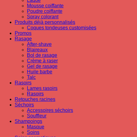
Laque
Mousse coiffante
Poudre coiffante
Spray colorant
Produits déjà personnalisés
Coques tondeuses customisées
Promos
Rasage
After-shave
Blaireaux
Bol de rasage
Crème à raser
Gel de rasage
Huile barbe
Talc
Rasoirs
Lames rasoirs
Rasoirs
Retouches racines
Séchoirs
Accessoires séchoirs
Souffleur
Shampoings
Masque
Soins