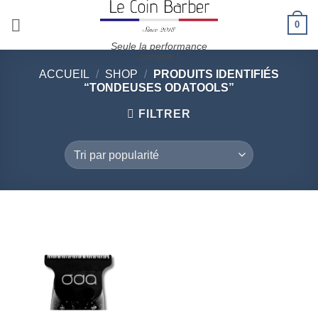
Passer
0
au
contenu
Seule la performance
compte !
ACCUEIL
/
SHOP
/
PRODUITS IDENTIFIÉS
“TONDEUSES ODATOOLS”
FILTRER