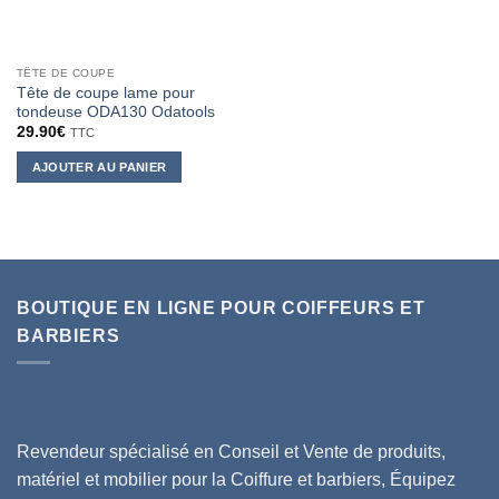
TÊTE DE COUPE
Tête de coupe lame pour
tondeuse ODA130 Odatools
29.90
€
TTC
AJOUTER AU PANIER
BOUTIQUE EN LIGNE POUR COIFFEURS ET
BARBIERS
Revendeur spécialisé en Conseil et Vente de produits,
matériel et mobilier pour la Coiffure et barbiers, Équipez