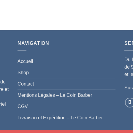
NAVIGATION
SE
Du 
Accueil
de 
Shop
et 
 de
Contact
Suiv
re et
Mentions Légales – Le Coin Barber
iel
CGV
Livraison et Expédition – Le Coin Barber