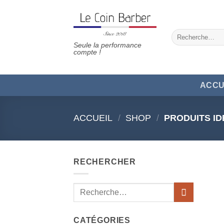
Passer
au
contenu
Recherche
pour :
Seule la performance
compte !
ACCU
ACCUEIL
/
SHOP
/
PRODUITS ID
RECHERCHER
Recherche
pour :
CATÉGORIES