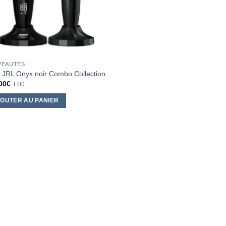
VEAUTÉS
 JRL Onyx noir Combo Collection
00
€
TTC
OUTER AU PANIER