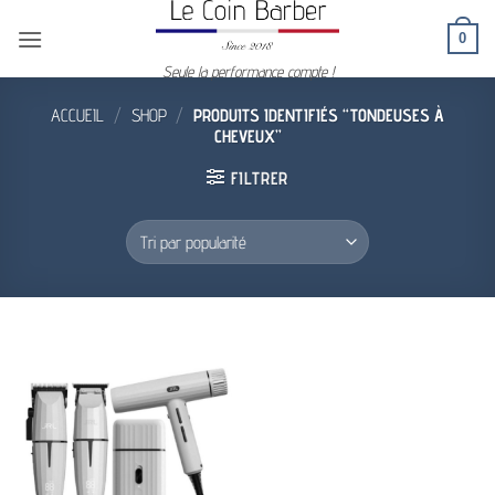
Passer
0
au
contenu
Seule la performance compte !
ACCUEIL
/
SHOP
/
PRODUITS IDENTIFIÉS “TONDEUSES À
CHEVEUX”
FILTRER