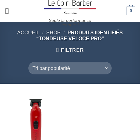
Passer
0
au
contenu
Seule la performance
compte !
ACCUEIL
/
SHOP
/
PRODUITS IDENTIFIÉS
“TONDEUSE VELOCE PRO”
FILTRER